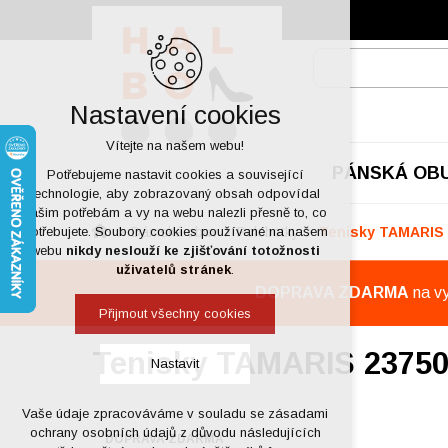
Nastavení cookies
Vítejte na našem webu!
PÁNSKÁ OB
Potřebujeme nastavit cookies a související
technologie, aby zobrazovaný obsah odpovídal
vašim potřebám a vy na webu nalezli přesně to, co
Dámská obuv
Polobotky
Tenisky TAMARIS 
potřebujete. Soubory cookies používané na našem
webu
nikdy neslouží ke zjišťování totožnosti
uživatelů stránek
.
DOPRAVA ZDARMA
na v
Přijmout všechny cookies
Tenisky TAMARIS 23750
Nastavit
Vaše údaje zpracováváme v souladu se zásadami
Technická cookies
ochrany osobních údajů z důvodu následujících
DOPRAVA ZDARMA
nutná pro provozování webu