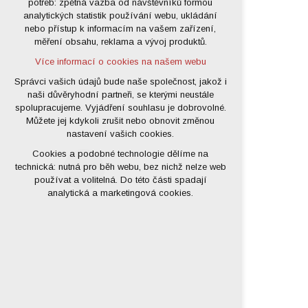
potřeb: zpětná vazba od návštěvníků formou
analytických statistik používání webu, ukládání
udržení kontextu stránek (session):
nebo přístup k informacím na vašem zařízení,
případná přihlášení, volby jazyka, apod.
měření obsahu, reklama a vývoj produktů.
Volitelná cookies
Více informací o cookies na našem webu
analytická pro anonymizované
vyhodnocení návštěvnosti
Správci vašich údajů bude naše společnost, jakož i
naši důvěryhodní partneři, se kterými neustále
marketingová cookies (Google)
spolupracujeme. Vyjádření souhlasu je dobrovolné.
Více informací o cookies na našem webu
Můžete jej kdykoli zrušit nebo obnovit změnou
nastavení vašich cookies.
Cookies a podobné technologie dělíme na
Přijmout všechny cookies
technická: nutná pro běh webu, bez nichž nelze web
používat a volitelná. Do této části spadají
Odmítnout vše
analytická a marketingová cookies.