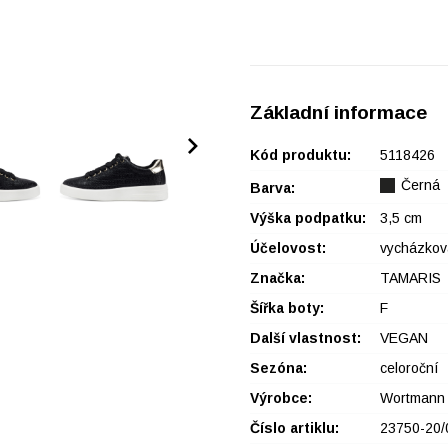
Základní informace
Kód produktu:
5118426
Černá
Barva:
Výška podpatku:
3,5 cm
Účelovost:
vycházkov
Značka:
TAMARIS
Šířka boty:
F
Další vlastnost:
VEGAN
Sezóna:
celoroční
Výrobce:
Wortmann
Číslo artiklu:
23750-20/