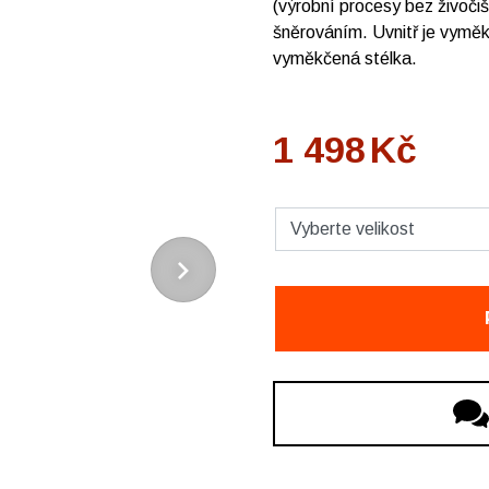
(výrobní procesy bez živoči
šněrováním. Uvnitř je vyměk
vyměkčená stélka.
1 498
Kč