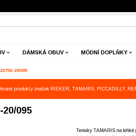
UV
DÁMSKÁ OBUV
MÓDNÍ DOPLŇKY
23750-20/095
ybrané produkty značek RIEKER, TAMARIS, PICCADILLY, R
-20/095
Tenisky TAMARIS na lehké 