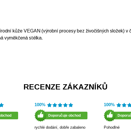
odní kůže VEGAN (výrobní procesy bez živočišných složek) v če
ná vyměkčená stélka.
RECENZE ZÁKAZNÍKŮ
100%
100%
obchod
Doporučuje obchod
Doporu
rychlé dodání, dobře zabaleno
Pohodlné