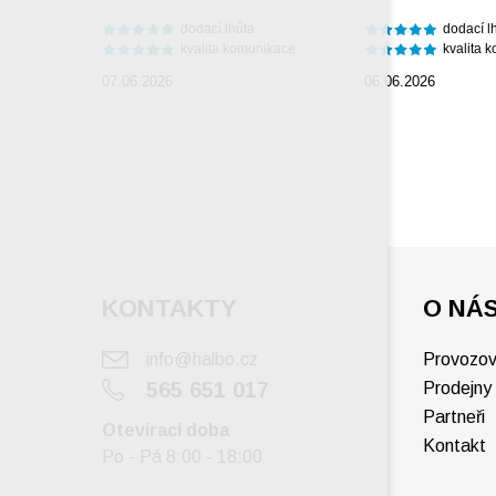
dodací lhůta
dodací l
kvalita komunikace
kvalita 
07.06.2026
06.06.2026
KONTAKTY
O NÁ
info@halbo.cz
Provozov
565 651 017
Prodejny
Partneři
Otevírací doba
Kontakt
Po - Pá 8:00 - 18:00