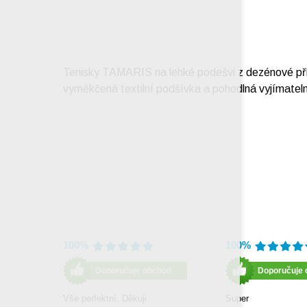
Tenisky TAMARIS na lehké podešvi z dezénové přír
vyměkčená textilní podšívka a pohodlná vyjímatel
100%
100%
Doporučuje obchod
Doporučuje 
Vše perfektní. Děkuji.
Super