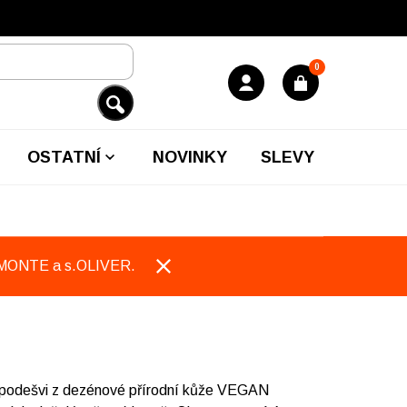
0
OSTATNÍ
NOVINKY
SLEVY
EMONTE a s.OLIVER.
podešvi z dezénové přírodní kůže VEGAN