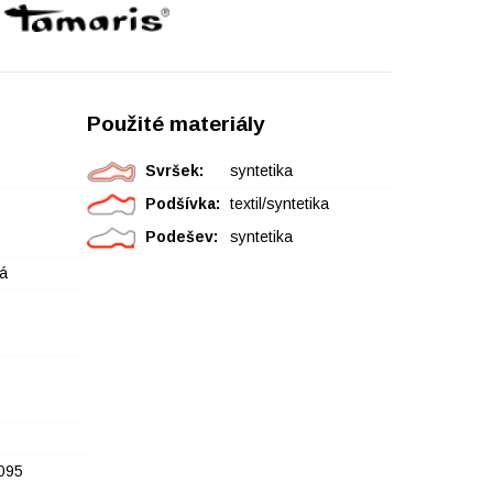
Použité materiály
Svršek:
syntetika
Podšívka:
textil/syntetika
Podešev:
syntetika
á
095