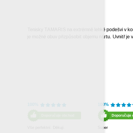
Tenisky TAMARIS na extrémně lehké podešvi v komb
je možné obuv přizpůsobit objemu nártu. Uvnitř je
100%
100%
Doporučuje obchod
Doporučuje 
Vše perfektní. Děkuji.
Super