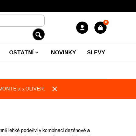
0
OSTATNÍ
NOVINKY
SLEVY
EMONTE a s.OLIVER.
ně lehké podešvi v kombinaci dezénové a