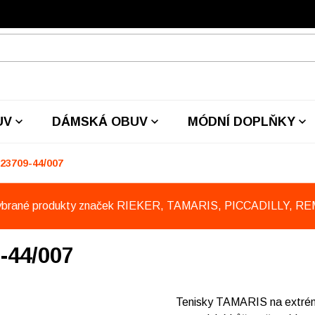
UV
DÁMSKÁ OBUV
MÓDNÍ DOPLŇKY
23709-44/007
ybrané produkty značek RIEKER, TAMARIS, PICCADILLY, R
-44/007
Tenisky TAMARIS na extrém