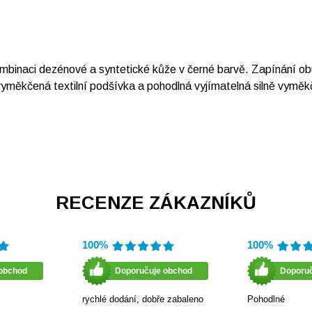
inaci dezénové a syntetické kůže v černé barvě. Zapínání obuv
 vyměkčená textilní podšívka a pohodlná vyjímatelná silně vym
RECENZE ZÁKAZNÍKŮ
100%
100%
obchod
Doporučuje obchod
Doporu
rychlé dodání, dobře zabaleno
Pohodlné