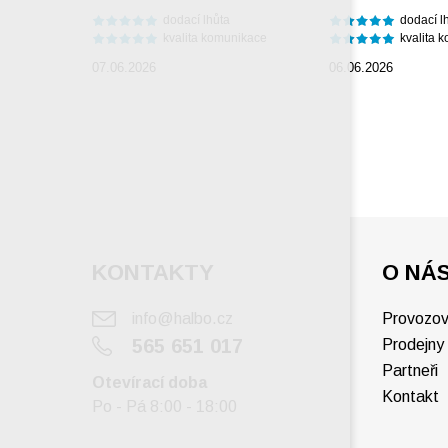
dodací lhůta
dodací l
kvalita komunikace
kvalita 
07.06.2026
06.06.2026
KONTAKTY
O NÁ
info@halbo.cz
Provozov
565 651 017
Prodejny
Partneři
Otevírací doba
Kontakt
Po - Pá 8:00 - 18:00