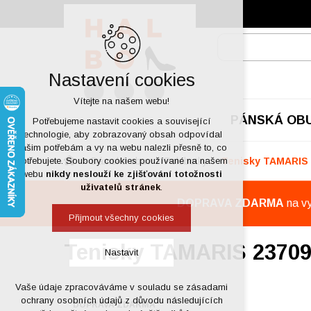
Nastavení cookies
Vítejte na našem webu!
PÁNSKÁ OB
Potřebujeme nastavit cookies a související
technologie, aby zobrazovaný obsah odpovídal
vašim potřebám a vy na webu nalezli přesně to, co
Dámská obuv
Polobotky
Tenisky TAMARIS 
potřebujete. Soubory cookies používané na našem
webu
nikdy neslouží ke zjišťování totožnosti
uživatelů stránek
.
DOPRAVA ZDARMA
na v
Přijmout všechny cookies
Tenisky TAMARIS 23709
Nastavit
Vaše údaje zpracováváme v souladu se zásadami
Technická cookies
ochrany osobních údajů z důvodu následujících
DOPRAVA ZDARMA
nutná pro provozování webu