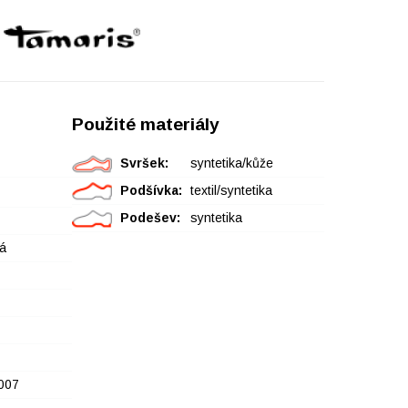
Použité materiály
Svršek:
syntetika/kůže
Podšívka:
textil/syntetika
Podešev:
syntetika
á
007