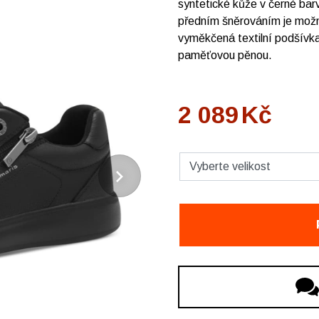
syntetické kůže v černé barv
předním šněrováním je možné
vyměkčená textilní podšívka
paměťovou pěnou.
2 089
Kč