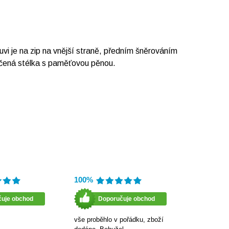
i je na zip na vnější straně, předním šněrováním
ěkčená stélka s paměťovou pěnou.
100%
čuje obchod
Doporučuje obchod
vše proběhlo v pořádku, zboží