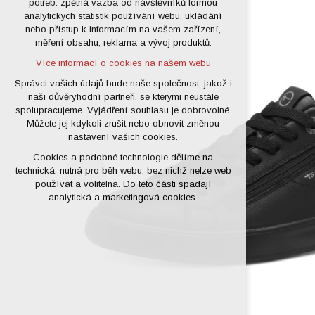
potřeb: zpětná vazba od návštěvníků formou
analytických statistik používání webu, ukládání
udržení kontextu stránek (session):
nebo přístup k informacím na vašem zařízení,
případná přihlášení, volby jazyka, apod.
měření obsahu, reklama a vývoj produktů.
Volitelná cookies
Více informací o cookies na našem webu
analytická pro anonymizované
vyhodnocení návštěvnosti
Správci vašich údajů bude naše společnost, jakož i
naši důvěryhodní partneři, se kterými neustále
marketingová cookies (Google)
spolupracujeme. Vyjádření souhlasu je dobrovolné.
Více informací o cookies na našem webu
Můžete jej kdykoli zrušit nebo obnovit změnou
nastavení vašich cookies.
Cookies a podobné technologie dělíme na
Přijmout všechny cookies
technická: nutná pro běh webu, bez nichž nelze web
používat a volitelná. Do této části spadají
Odmítnout vše
analytická a marketingová cookies.