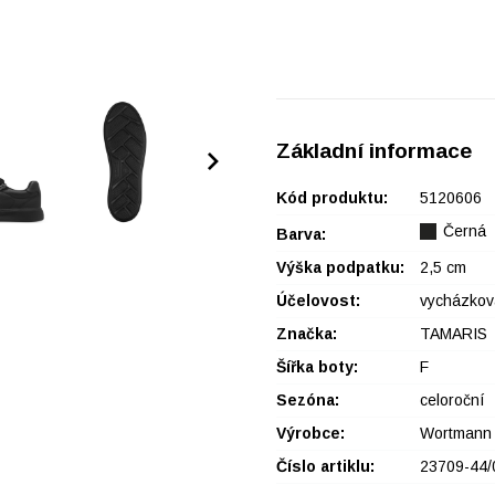
Základní informace
Kód produktu:
5120606
Černá
Barva:
Výška podpatku:
2,5 cm
Účelovost:
vycházkov
Značka:
TAMARIS
Šířka boty:
F
Sezóna:
celoroční
Výrobce:
Wortmann
Číslo artiklu:
23709-44/