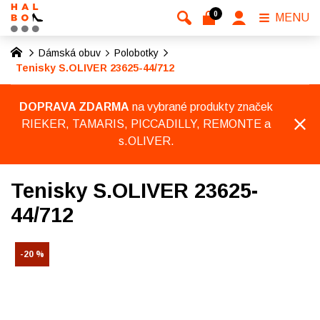
0
MENU
Dámská obuv
Polobotky
Tenisky S.OLIVER 23625-44/712
DOPRAVA ZDARMA
na vybrané produkty značek
RIEKER, TAMARIS, PICCADILLY, REMONTE a
s.OLIVER.
Tenisky S.OLIVER 23625-
44/712
-20 %