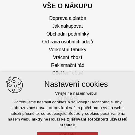
VŠE O NÁKUPU
Doprava a platba
Jak nakupovat
Obchodní podmínky
Ochrana osobních údajů
Velikostní tabulky
Vrácení zboží
Reklamační řád
Ošetření obuvi
Vrátit zboží
Nastavení cookies
Vítejte na našem webu!
O NÁS
Potřebujeme nastavit cookies a související technologie, aby
zobrazovaný obsah odpovídal vašim potřebám a vy na webu
Provozovatel
nalezli přesně to, co potřebujete. Soubory cookies používané na
Prodejny
našem webu
nikdy neslouží ke zjišťování totožnosti uživatelů
stránek
.
Partneři
Kontakt