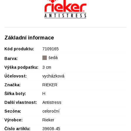
Základní informace
Kód produktu:
7109165
šedá
Barva:
Výška podpatku:
3 cm
Účelovost:
vycházková
Značka:
RIEKER
Šířka boty:
H
Další vlastnost:
Antistress
Sezóna:
celoroční
Výrobce:
Rieker
Číslo artiklu:
39608-45