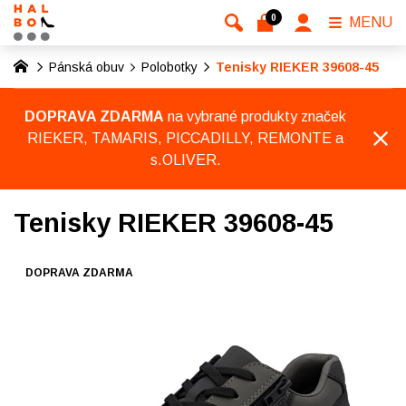
0
MENU
Pánská obuv
Polobotky
Tenisky RIEKER 39608-45
DOPRAVA ZDARMA
na vybrané produkty značek
RIEKER, TAMARIS, PICCADILLY, REMONTE a
s.OLIVER.
Tenisky RIEKER 39608-45
DOPRAVA ZDARMA