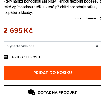
který nabízí pohodlnou šíři obuvi, lehkou flexibilní podešev a
také vyjímatelnou stélku, která při chůzi absorbuje otřesy
na páteř a klouby.
více informací
2 695
Kč
TABULKA VELIKOSTÍ
PŘIDAT DO KOŠÍKU
DOTAZ NA PRODUKT