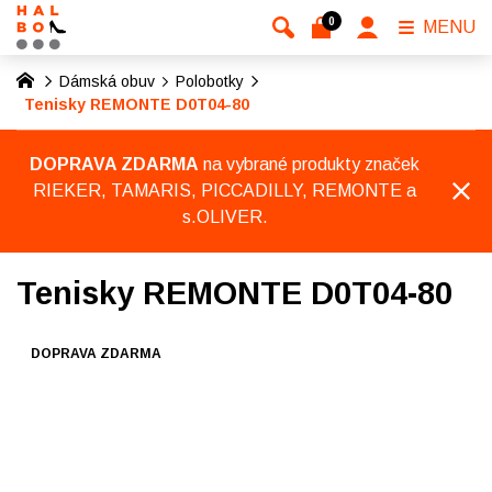
0
MENU
Dámská obuv
Polobotky
Tenisky REMONTE D0T04-80
DOPRAVA ZDARMA
na vybrané produkty značek
RIEKER, TAMARIS, PICCADILLY, REMONTE a
s.OLIVER.
Tenisky REMONTE D0T04-80
DOPRAVA ZDARMA