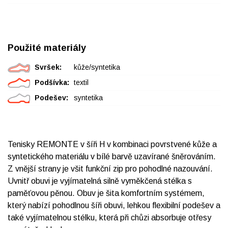
Použité materiály
Svršek:
kůže/syntetika
Podšívka:
textil
Podešev:
syntetika
Tenisky REMONTE v šíři H v kombinaci povrstvené kůže a
syntetického materiálu v bílé barvě uzavírané šněrováním.
Z vnější strany je všit funkční zip pro pohodlné nazouvání.
Uvnitř obuvi je vyjímatelná silně vyměkčená stélka s
paměťovou pěnou. Obuv je šita komfortním systémem,
který nabízí pohodlnou šíři obuvi, lehkou flexibilní podešev a
také vyjímatelnou stélku, která při chůzi absorbuje otřesy