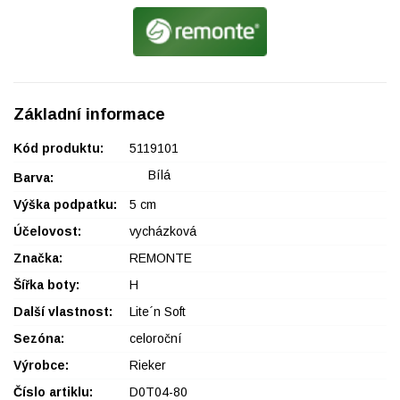
Základní informace
Kód produktu:
5119101
Bílá
Barva:
Výška podpatku:
5 cm
Účelovost:
vycházková
Značka:
REMONTE
Šířka boty:
H
Další vlastnost:
Lite´n Soft
Sezóna:
celoroční
Výrobce:
Rieker
Číslo artiklu:
D0T04-80