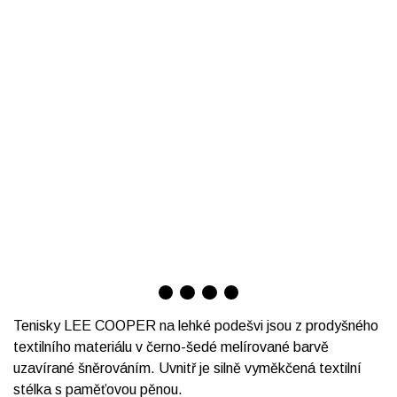
Tenisky LEE COOPER na lehké podešvi jsou z prodyšného
textilního materiálu v černo-šedé melírované barvě
uzavírané šněrováním. Uvnitř je silně vyměkčená textilní
stélka s paměťovou pěnou.