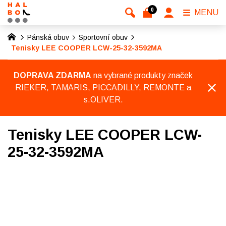
0
MENU
Pánská obuv
Sportovní obuv
Tenisky LEE COOPER LCW-25-32-3592MA
DOPRAVA ZDARMA
na vybrané produkty značek
RIEKER, TAMARIS, PICCADILLY, REMONTE a
s.OLIVER.
Tenisky LEE COOPER LCW-
25-32-3592MA