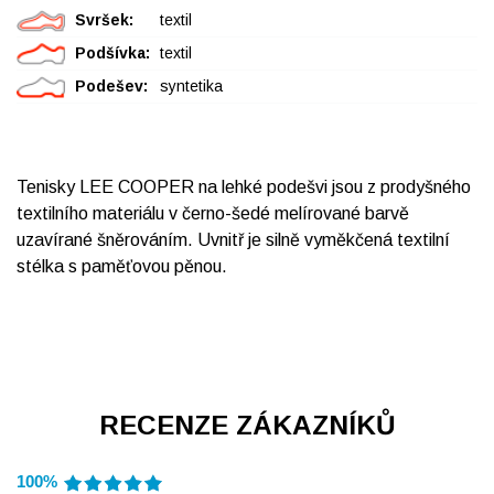
Svršek:
textil
Podšívka:
textil
Podešev:
syntetika
Tenisky LEE COOPER na lehké podešvi jsou z prodyšného
textilního materiálu v černo-šedé melírované barvě
uzavírané šněrováním. Uvnitř je silně vyměkčená textilní
stélka s paměťovou pěnou.
RECENZE ZÁKAZNÍKŮ
100%