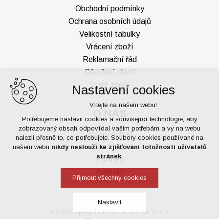
Obchodní podmínky
Ochrana osobních údajů
Velikostní tabulky
Vrácení zboží
Reklamační řád
Ošetření obuvi
Vrátit zboží
Nastavení cookies
Vítejte na našem webu!
O NÁS
Potřebujeme nastavit cookies a související technologie, aby
zobrazovaný obsah odpovídal vašim potřebám a vy na webu
Provozovatel
nalezli přesně to, co potřebujete. Soubory cookies používané na
Prodejny
našem webu
nikdy neslouží ke zjišťování totožnosti uživatelů
stránek
.
Partneři
Kontakt
Přijmout všechny cookies
Nastavit
© 2026 Copyright OBUV HALOUZKA, S.R.O.