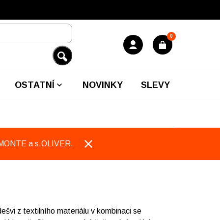
0
OSTATNÍ
NOVINKY
SLEVY
EMONTE a s.OLIVER.
švi z textilního materiálu v kombinaci se