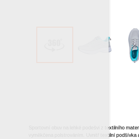
Sportovní obuv na lehké podešvi z textilního mate
vyměkčena polstrováním. Uvnitř textilní podšívka a 