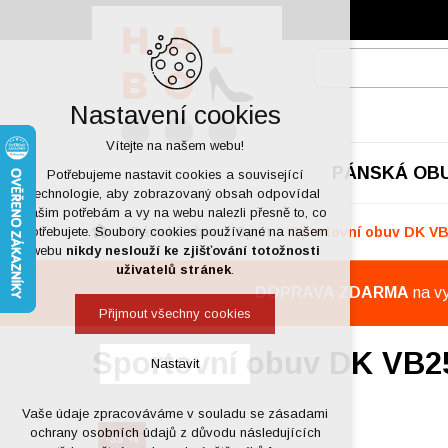
Nastavení cookies
Vítejte na našem webu!
PÁNSKÁ OB
Potřebujeme nastavit cookies a související
technologie, aby zobrazovaný obsah odpovídal
vašim potřebám a vy na webu nalezli přesně to, co
Dámská obuv
Sport
Sportovní obuv DK V
potřebujete. Soubory cookies používané na našem
webu
nikdy neslouží ke zjišťování totožnosti
uživatelů stránek
.
DOPRAVA ZDARMA
na v
Přijmout všechny cookies
Sportovní obuv DK VB2
Nastavit
Vaše údaje zpracováváme v souladu se zásadami
Technická cookies
ochrany osobních údajů z důvodu následujících
-33 %
nutná pro provozování webu