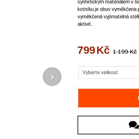
syntetickým materiálem v š
kotníku je obuv vyměkčena p
vyměkčená vyjímatelná stélka
aktivit.
799
Kč
1 199
Kč