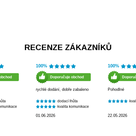
RECENZE ZÁKAZNÍKŮ
100%
100%
obchod
Doporučuje obchod
Doporu
rychlé dodání, dobře zabaleno
Pohodlné
hůta
dodací lhůta
kva
komunikace
kvalita komunikace
01.06.2026
22.05.2026