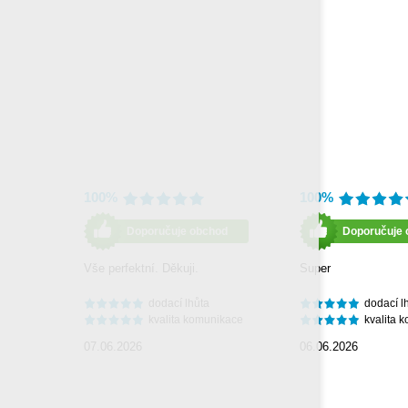
100%
100%
Doporučuje obchod
Doporučuje 
Vše perfektní. Děkuji.
Super
dodací lhůta
dodací l
kvalita komunikace
kvalita 
07.06.2026
06.06.2026