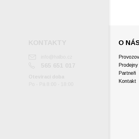
KONTAKTY
O NÁ
info@halbo.cz
Provozov
565 651 017
Prodejny
Partneři
Otevírací doba
Kontakt
Po - Pá 8:00 - 18:00