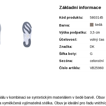
Základní informace
Kód produktu:
5803145
šedá
Barva:
Výška podpatku:
3,5 cm
Účelovost:
volný čas
Značka:
DK
Šířka boty:
G
Sezóna:
celoroční
Číslo artiklu:
VB25960
riálu v kombinaci se syntetickým materiálem v šedé barvě. Obuv
vyměkčená vyjímatelná stélka. Obuv je ideální pro řadu vnitřních