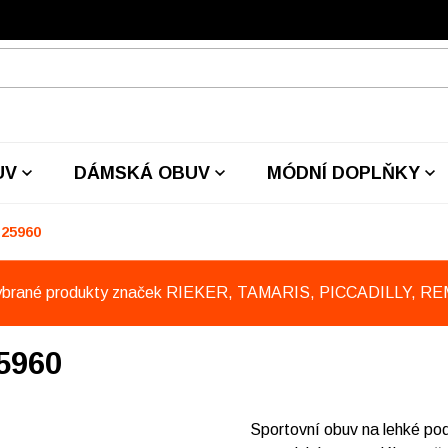
UV
DÁMSKÁ OBUV
MÓDNÍ DOPLŇKY
B25960
ybrané produkty značek RIEKER, TAMARIS, PICCADILLY, R
5960
Sportovní obuv na lehké pode