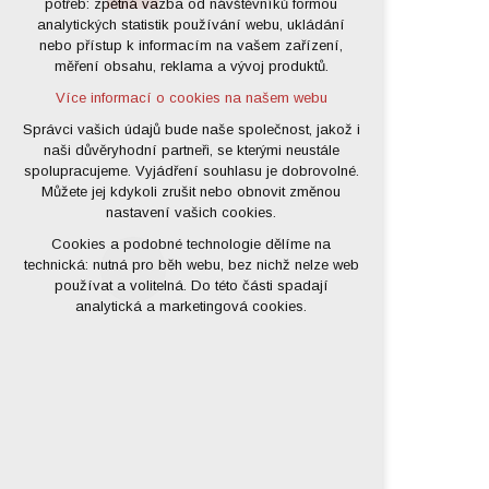
potřeb: zpětná vazba od návštěvníků formou
analytických statistik používání webu, ukládání
udržení kontextu stránek (session):
nebo přístup k informacím na vašem zařízení,
případná přihlášení, volby jazyka, apod.
měření obsahu, reklama a vývoj produktů.
Volitelná cookies
Více informací o cookies na našem webu
analytická pro anonymizované
vyhodnocení návštěvnosti
Správci vašich údajů bude naše společnost, jakož i
naši důvěryhodní partneři, se kterými neustále
marketingová cookies (Google)
spolupracujeme. Vyjádření souhlasu je dobrovolné.
Více informací o cookies na našem webu
Můžete jej kdykoli zrušit nebo obnovit změnou
nastavení vašich cookies.
Cookies a podobné technologie dělíme na
Přijmout všechny cookies
technická: nutná pro běh webu, bez nichž nelze web
používat a volitelná. Do této části spadají
Odmítnout vše
analytická a marketingová cookies.