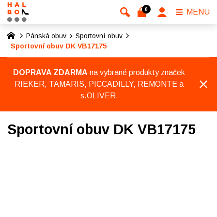
0
MENU
Pánská obuv
Sportovní obuv
Sportovní obuv DK VB17175
DOPRAVA ZDARMA
na vybrané produkty značek
RIEKER, TAMARIS, PICCADILLY, REMONTE a
s.OLIVER.
Sportovní obuv DK VB17175