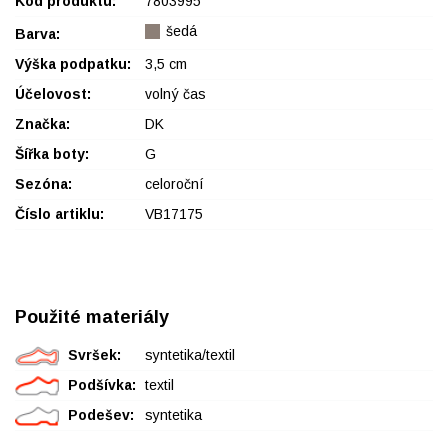
Kód produktu:
7803995
šedá
Barva:
Výška podpatku:
3,5 cm
Účelovost:
volný čas
Značka:
DK
Šířka boty:
G
Sezóna:
celoroční
Číslo artiklu:
VB17175
Použité materiály
Svršek:
syntetika/textil
Podšívka:
textil
Podešev:
syntetika