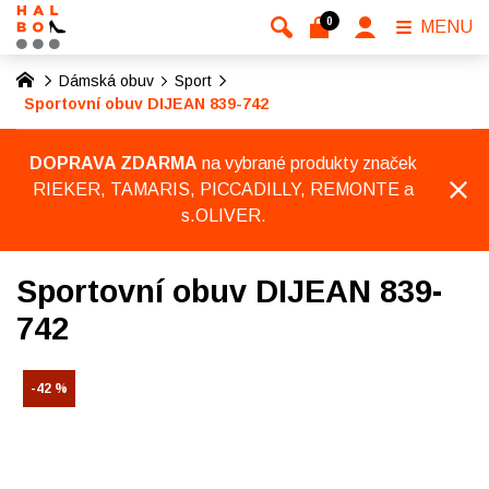
0
MENU
Dámská obuv
Sport
Sportovní obuv DIJEAN 839-742
DOPRAVA ZDARMA
na vybrané produkty značek
RIEKER, TAMARIS, PICCADILLY, REMONTE a
s.OLIVER.
Sportovní obuv DIJEAN 839-
742
-42 %