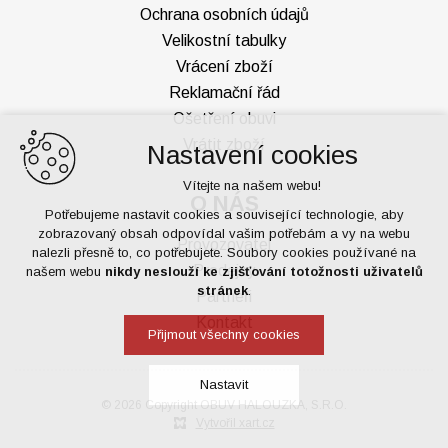
Ochrana osobních údajů
Velikostní tabulky
Vrácení zboží
Reklamační řád
Ošetření obuvi
Vrátit zboží
Nastavení cookies
Vítejte na našem webu!
O NÁS
Potřebujeme nastavit cookies a související technologie, aby
zobrazovaný obsah odpovídal vašim potřebám a vy na webu
Provozovatel
nalezli přesně to, co potřebujete. Soubory cookies používané na
Prodejny
našem webu
nikdy neslouží ke zjišťování totožnosti uživatelů
stránek
.
Partneři
Kontakt
Přijmout všechny cookies
Nastavit
© 2026 Copyright OBUV HALOUZKA, S.R.O.
Vytvořil xart.cz
Technická cookies