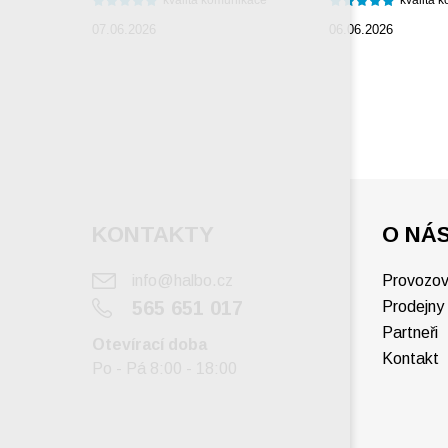
kvalita komunikace
kvalita 
07.06.2026
06.06.2026
KONTAKTY
O NÁ
info@halbo.cz
Provozov
565 651 017
Prodejny
Partneři
Otevírací doba
Kontakt
Po - Pá 8:00 - 18:00