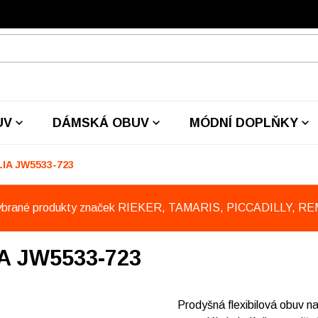
UV
DÁMSKÁ OBUV
MÓDNÍ DOPLŇKY
LIA JW5533-723
ybrané produkty značek RIEKER, TAMARIS, PICCADILLY, R
A JW5533-723
Prodyšná flexibilová obuv na