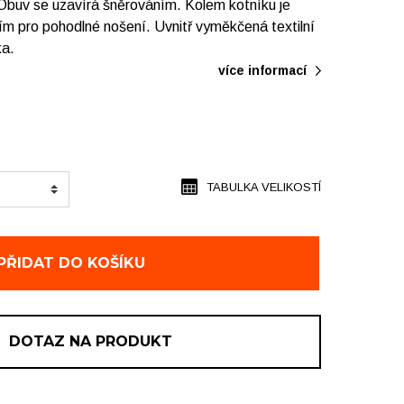
. Obuv se uzavírá šněrováním. Kolem kotníku je
m pro pohodlné nošení. Uvnitř vyměkčená textilní
ka.
více informací
TABULKA VELIKOSTÍ
PŘIDAT DO KOŠÍKU
DOTAZ NA PRODUKT