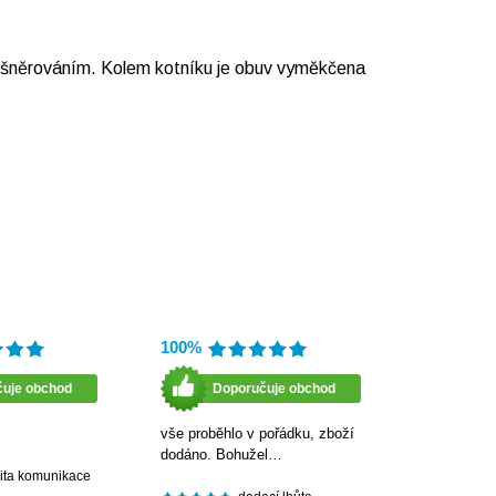
írá šněrováním. Kolem kotníku je obuv vyměkčena
100%
čuje obchod
Doporučuje obchod
vše proběhlo v pořádku, zboží
dodáno. Bohužel…
lita komunikace