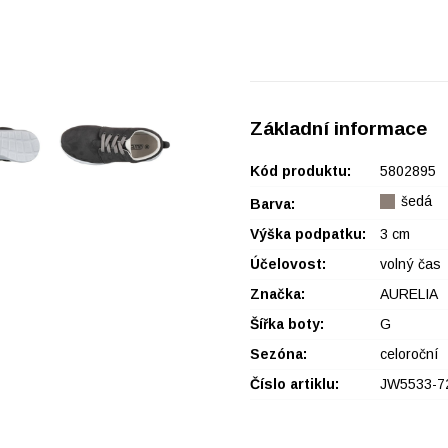
Základní informace
Kód produktu:
5802895
šedá
Barva:
Výška podpatku:
3 cm
Účelovost:
volný čas
Značka:
AURELIA
Šířka boty:
G
Sezóna:
celoroční
Číslo artiklu:
JW5533-72