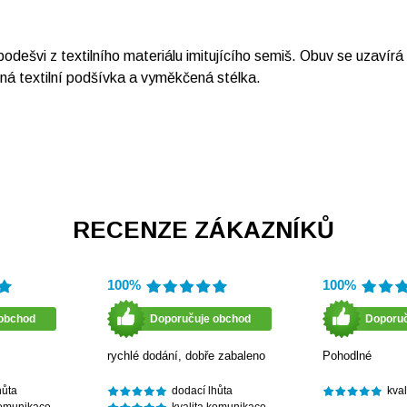
 podešvi z textilního materiálu imitujícího semiš. Obuv se uzav
ná textilní podšívka a vyměkčená stélka.
RECENZE ZÁKAZNÍKŮ
100%
100%
obchod
Doporučuje obchod
Doporu
rychlé dodání, dobře zabaleno
Pohodlné
hůta
dodací lhůta
kva