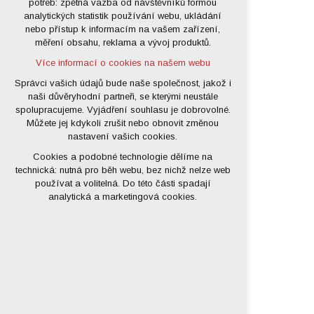
potřeb: zpětná vazba od návštěvníků formou
analytických statistik používání webu, ukládání
udržení kontextu stránek (session):
nebo přístup k informacím na vašem zařízení,
případná přihlášení, volby jazyka, apod.
měření obsahu, reklama a vývoj produktů.
Volitelná cookies
Více informací o cookies na našem webu
analytická pro anonymizované
vyhodnocení návštěvnosti
Správci vašich údajů bude naše společnost, jakož i
naši důvěryhodní partneři, se kterými neustále
marketingová cookies (Google)
spolupracujeme. Vyjádření souhlasu je dobrovolné.
Více informací o cookies na našem webu
Můžete jej kdykoli zrušit nebo obnovit změnou
nastavení vašich cookies.
Cookies a podobné technologie dělíme na
Přijmout všechny cookies
technická: nutná pro běh webu, bez nichž nelze web
používat a volitelná. Do této části spadají
Odmítnout vše
analytická a marketingová cookies.