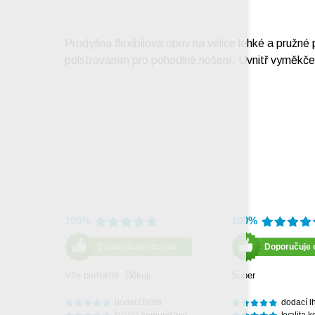
Prodyšná flexibilová obuv na velice lehké a pružné
polstrováním pro pohodlné nošení. Uvnitř vyměkče
100%
100%
Doporučuje obchod
Doporučuje 
Vše perfektní. Děkuji.
Super
dodací lhůta
dodací l