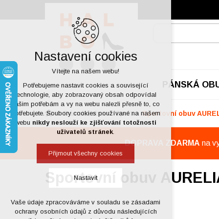
Nastavení cookies
Vítejte na našem webu!
PÁNSKÁ OB
Potřebujeme nastavit cookies a související
technologie, aby zobrazovaný obsah odpovídal
vašim potřebám a vy na webu nalezli přesně to, co
Dámská obuv
Sport
Sportovní obuv AURE
potřebujete. Soubory cookies používané na našem
webu
nikdy neslouží ke zjišťování totožnosti
uživatelů stránek
.
DOPRAVA ZDARMA
na v
Přijmout všechny cookies
Sportovní obuv AURELI
Nastavit
Vaše údaje zpracováváme v souladu se zásadami
Technická cookies
ochrany osobních údajů z důvodu následujících
nutná pro provozování webu