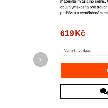
materiálu imitujícího semiš
obuv vyměkčena polstrování
podšívka a vyměkčená stél
619
Kč