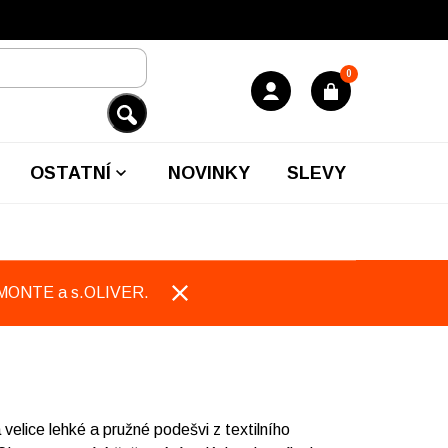
0
OSTATNÍ
NOVINKY
SLEVY
EMONTE a s.OLIVER.
 velice lehké a pružné podešvi z textilního