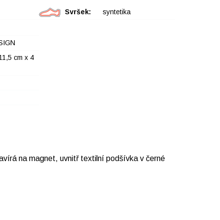
Svršek:
syntetika
SIGN
11,5 cm x 4
írá na magnet, uvnitř textilní podšívka v černé