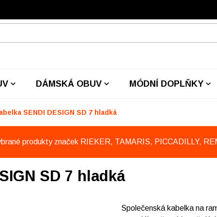
UV
DÁMSKÁ OBUV
MÓDNÍ DOPLŇKY
kabelka SENDI DESIGN SD 7 hladká
ybrané produkty značek RIEKER, TAMARIS, PICCADILLY, R
ESIGN SD 7 hladká
Společenská kabelka na ra