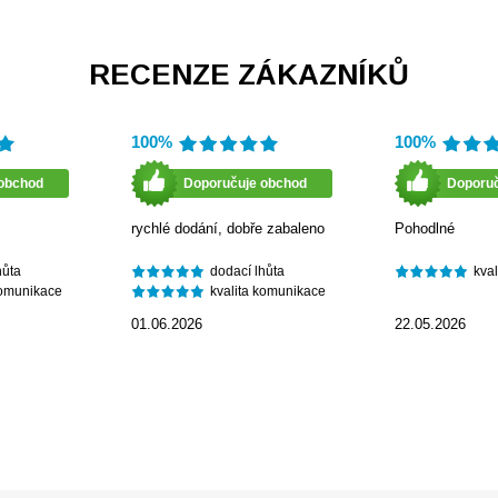
RECENZE ZÁKAZNÍKŮ
100%
100%
obchod
Doporučuje obchod
Doporu
rychlé dodání, dobře zabaleno
Pohodlné
hůta
dodací lhůta
kva
komunikace
kvalita komunikace
01.06.2026
22.05.2026