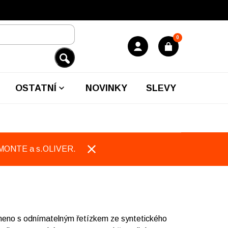
0
OSTATNÍ
NOVINKY
SLEVY
EMONTE a s.OLIVER.
meno s odnímatelným řetízkem ze syntetického