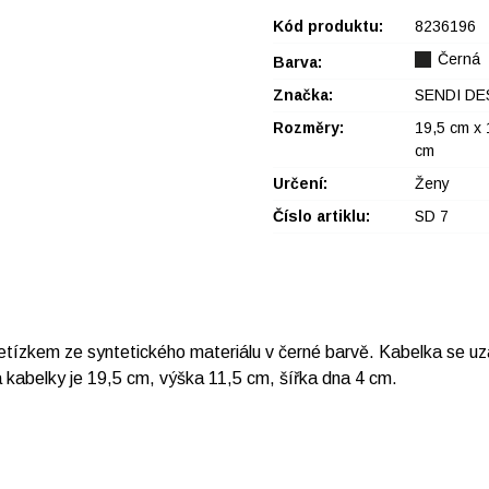
Kód produktu:
8236196
Černá
Barva:
Značka:
SENDI DE
Rozměry:
19,5 cm x 
cm
Určení:
Ženy
Číslo artiklu:
SD 7
zkem ze syntetického materiálu v černé barvě. Kabelka se uzav
a kabelky je 19,5 cm, výška 11,5 cm, šířka dna 4 cm.