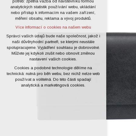
potřeb: zpětná vazba od návštěvníků formou
analytických statistik používání webu, ukládání
udržení kontextu stránek (session):
nebo přístup k informacím na vašem zařízení,
případná přihlášení, volby jazyka, apod.
měření obsahu, reklama a vývoj produktů.
Volitelná cookies
Více informací o cookies na našem webu
analytická pro anonymizované
vyhodnocení návštěvnosti
Správci vašich údajů bude naše společnost, jakož i
naši důvěryhodní partneři, se kterými neustále
marketingová cookies (Google)
spolupracujeme. Vyjádření souhlasu je dobrovolné.
Více informací o cookies na našem webu
Můžete jej kdykoli zrušit nebo obnovit změnou
nastavení vašich cookies.
Cookies a podobné technologie dělíme na
Přijmout všechny cookies
technická: nutná pro běh webu, bez nichž nelze web
používat a volitelná. Do této části spadají
Odmítnout vše
analytická a marketingová cookies.