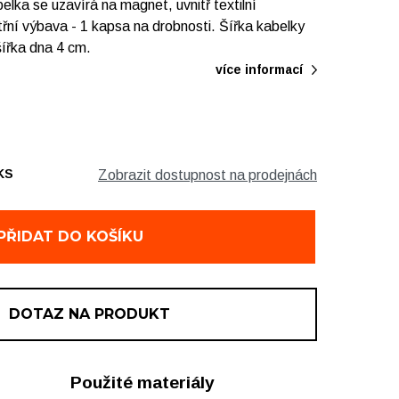
elka se uzavírá na magnet, uvnitř textilní
třní výbava - 1 kapsa na drobnosti. Šířka kabelky
šířka dna 4 cm.
více informací
KS
Zobrazit dostupnost na prodejnách
2 ks
1 ks
PŘIDAT DO KOŠÍKU
ě
1 ks
DOTAZ NA PRODUKT
Použité materiály