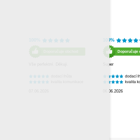
100%
100%
Doporučuje obchod
Doporučuje 
Vše perfektní. Děkuji.
Super
dodací lhůta
dodací l
kvalita komunikace
kvalita 
07.06.2026
06.06.2026