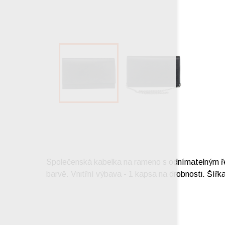
Společenská kabelka na rameno s odnímatelným řetí
barvě. Vnitřní výbava - 1 kapsa na drobnosti. Šířk