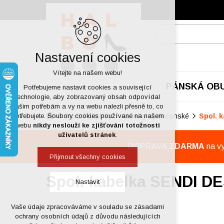
Nastavení cookies
Vítejte na našem webu!
PÁNSKÁ OB
Potřebujeme nastavit cookies a související
technologie, aby zobrazovaný obsah odpovídal
vašim potřebám a vy na webu nalezli přesně to, co
Módní doplňky
Kabelky společenské
Spol. 
potřebujete. Soubory cookies používané na našem
webu
nikdy neslouží ke zjišťování totožnosti
uživatelů stránek
.
DOPRAVA ZDARMA
na v
Přijmout všechny cookies
Spol. kabelka SENDI D
Nastavit
Vaše údaje zpracováváme v souladu se zásadami
Technická cookies
ochrany osobních údajů z důvodu následujících
nutná pro provozování webu