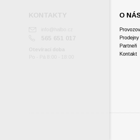
KONTAKTY
O NÁ
info@halbo.cz
Provozov
565 651 017
Prodejny
Partneři
Otevírací doba
Kontakt
Po - Pá 8:00 - 18:00