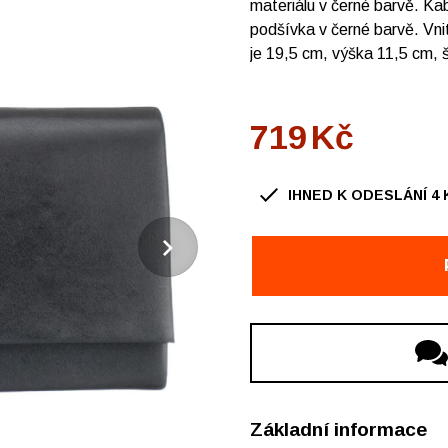
materiálu v černé barvě. Kab
podšívka v černé barvě. Vni
je 19,5 cm, výška 11,5 cm, 
719
Kč
IHNED K ODESLÁNÍ
4
OBUV Ždár, Chelčického
OBUV Ždár, OC Convent
OBUV Nové Město na Morav
Základní informace