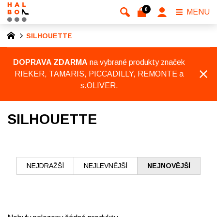
0
MENU
SILHOUETTE
DOPRAVA ZDARMA
na vybrané produkty značek
RIEKER, TAMARIS, PICCADILLY, REMONTE a
s.OLIVER.
SILHOUETTE
NEJDRAŽŠÍ
NEJLEVNĚJŠÍ
NEJNOVĚJŠÍ