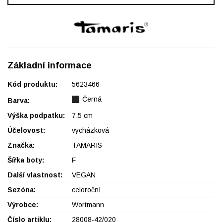
Základní informace
Kód produktu:
5623466
Černá
Barva:
Výška podpatku:
7,5 cm
Účelovost:
vycházková
Značka:
TAMARIS
Šířka boty:
F
Další vlastnost:
VEGAN
Sezóna:
celoroční
Výrobce:
Wortmann
Číslo artiklu:
28008-42/020