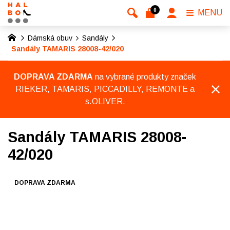
0
MENU
Dámská obuv
Sandály
Sandály TAMARIS 28008-42/020
DOPRAVA ZDARMA
na vybrané produkty značek
RIEKER, TAMARIS, PICCADILLY, REMONTE a
s.OLIVER.
Sandály TAMARIS 28008-
42/020
DOPRAVA ZDARMA