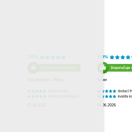
100%
100%
Doporučuje obchod
Doporučuje 
Vše perfektní. Děkuji.
Super
dodací lhůta
dodací l
kvalita komunikace
kvalita 
07.06.2026
06.06.2026