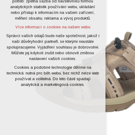
potřeb: zpětná vazba od návštěvníků formou
analytických statistik používání webu, ukládání
udržení kontextu stránek (session):
nebo přístup k informacím na vašem zařízení,
případná přihlášení, volby jazyka, apod.
měření obsahu, reklama a vývoj produktů.
Volitelná cookies
Více informací o cookies na našem webu
analytická pro anonymizované
vyhodnocení návštěvnosti
Správci vašich údajů bude naše společnost, jakož i
naši důvěryhodní partneři, se kterými neustále
marketingová cookies (Google)
spolupracujeme. Vyjádření souhlasu je dobrovolné.
Více informací o cookies na našem webu
Můžete jej kdykoli zrušit nebo obnovit změnou
nastavení vašich cookies.
Cookies a podobné technologie dělíme na
Přijmout všechny cookies
technická: nutná pro běh webu, bez nichž nelze web
používat a volitelná. Do této části spadají
Odmítnout vše
analytická a marketingová cookies.