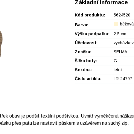
Základní informace
Kód produktu:
5624520
béžová
Barva:
Výška podpatku:
2,5 cm
Účelovost:
vycházkov
Značka:
SELMA
Šířka boty:
G
Sezóna:
letní
Číslo artiklu:
LR-24797
třek obuvi je podšit textilní podšívkou. Uvnitř vyměkčená nášlap
ásku přes patu lze nastavit páskem s uzávěrem na suchý zip.