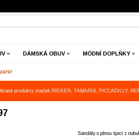
UV
DÁMSKÁ OBUV
MÓDNÍ DOPLŇKY
24797
ybrané produkty značek RIEKER, TAMARIS, PICCADILLY, R
97
Sandály s plnou špicí z nubu