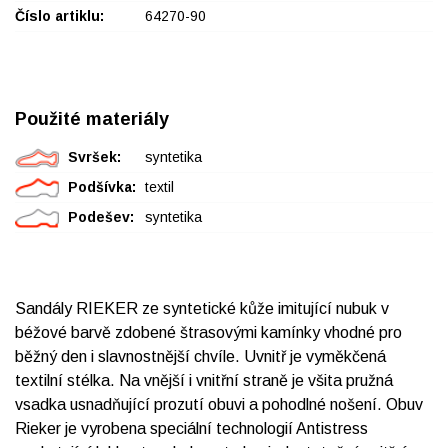
Číslo artiklu:
64270-90
Použité materiály
Svršek:
syntetika
Podšívka:
textil
Podešev:
syntetika
Sandály RIEKER ze syntetické kůže imitující nubuk v
béžové barvě zdobené štrasovými kamínky vhodné pro
běžný den i slavnostnější chvíle. Uvnitř je vyměkčená
textilní stélka. Na vnější i vnitřní straně je všita pružná
vsadka usnadňující prozutí obuvi a pohodlné nošení. Obuv
Rieker je vyrobena speciální technologií Antistress