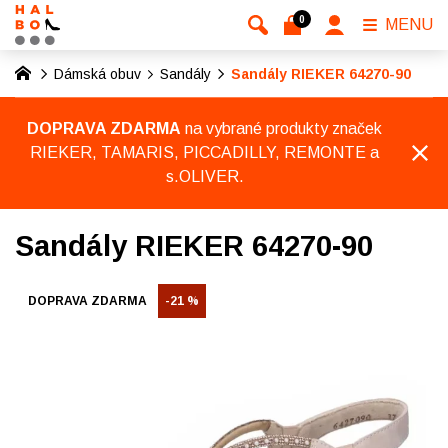
0
MENU
Dámská obuv
Sandály
Sandály RIEKER 64270-90
DOPRAVA ZDARMA
na vybrané produkty značek
RIEKER, TAMARIS, PICCADILLY, REMONTE a
s.OLIVER.
Sandály RIEKER 64270-90
DOPRAVA ZDARMA
-21 %