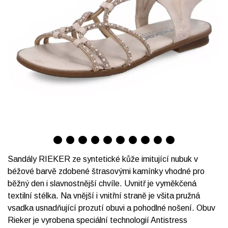
Sandály RIEKER ze syntetické kůže imitující nubuk v
béžové barvě zdobené štrasovými kamínky vhodné pro
běžný den i slavnostnější chvíle. Uvnitř je vyměkčená
textilní stélka. Na vnější i vnitřní straně je všita pružná
vsadka usnadňující prozutí obuvi a pohodlné nošení. Obuv
Rieker je vyrobena speciální technologií Antistress