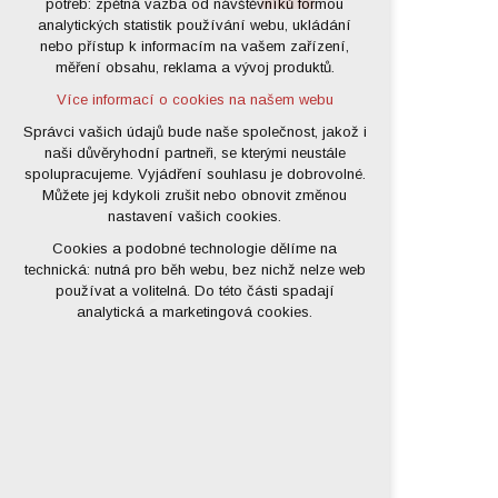
potřeb: zpětná vazba od návštěvníků formou
analytických statistik používání webu, ukládání
udržení kontextu stránek (session):
nebo přístup k informacím na vašem zařízení,
případná přihlášení, volby jazyka, apod.
měření obsahu, reklama a vývoj produktů.
Volitelná cookies
Více informací o cookies na našem webu
analytická pro anonymizované
vyhodnocení návštěvnosti
Správci vašich údajů bude naše společnost, jakož i
naši důvěryhodní partneři, se kterými neustále
marketingová cookies (Google)
spolupracujeme. Vyjádření souhlasu je dobrovolné.
Více informací o cookies na našem webu
Můžete jej kdykoli zrušit nebo obnovit změnou
nastavení vašich cookies.
Cookies a podobné technologie dělíme na
Přijmout všechny cookies
technická: nutná pro běh webu, bez nichž nelze web
používat a volitelná. Do této části spadají
Odmítnout vše
analytická a marketingová cookies.