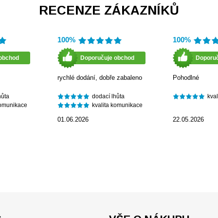
RECENZE ZÁKAZNÍKŮ
100%
100%
obchod
Doporučuje obchod
Doporu
rychlé dodání, dobře zabaleno
Pohodlné
hůta
dodací lhůta
kva
komunikace
kvalita komunikace
01.06.2026
22.05.2026