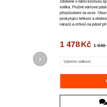
zdobené v nártu kovovou sp
stélka. Pružné nártové pásk
přizpůsobení se noze. Obuv 
poskytující lehkost a ohebno
nárazů a otřesů na páteř při
1 478
Kč
1 848