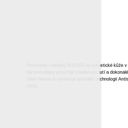
Prozouvací sandály RIEKER ze syntetické kůže v v
nártové pásky umožňují snadné prozutí a dokonalé
Obuv Rieker je vyrobena speciální technologií Antis
chůzi.