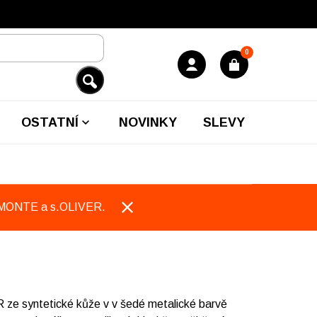
0
OSTATNÍ
NOVINKY
SLEVY
EMONTE a s.OLIVER.
ze syntetické kůže v v šedé metalické barvě