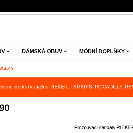
UV
DÁMSKÁ OBUV
MÓDNÍ DOPLŇKY
8B4-90
ybrané produkty značek RIEKER, TAMARIS, PICCADILLY, R
90
Prozouvací sandály RIEKER 