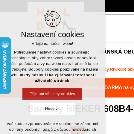
Nastavení cookies
Vítejte na našem webu!
PÁNSKÁ OB
Potřebujeme nastavit cookies a související
technologie, aby zobrazovaný obsah odpovídal
vašim potřebám a vy na webu nalezli přesně to, co
Dámská obuv
Sandály
Sandály RIEKER 60
potřebujete. Soubory cookies používané na našem
webu
nikdy neslouží ke zjišťování totožnosti
uživatelů stránek
.
DOPRAVA ZDARMA
na v
Přijmout všechny cookies
Sandály RIEKER 608B4-
Nastavit
Vaše údaje zpracováváme v souladu se zásadami
Technická cookies
ochrany osobních údajů z důvodu následujících
DOPRAVA ZDARMA
-20 %
nutná pro provozování webu