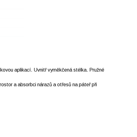
kovou aplikací. Uvnitř vyměkčená stélka. Pružné
rostor a absorbci nárazů a otřesů na páteř při