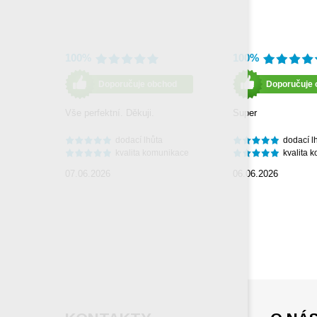
100%
100%
Doporučuje obchod
Doporučuje 
Vše perfektní. Děkuji.
Super
dodací lhůta
dodací l
kvalita komunikace
kvalita 
07.06.2026
06.06.2026