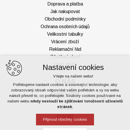
Doprava a platba
Jak nakupovat
Obchodní podmínky
Ochrana osobních údajů
Velikostní tabulky
Vrácení zboží
Reklamační řád
Ošetření obuvi
Vrátit zboží
Nastavení cookies
Vítejte na našem webu!
O NÁS
Potřebujeme nastavit cookies a související technologie, aby
zobrazovaný obsah odpovídal vašim potřebám a vy na webu
Provozovatel
nalezli přesně to, co potřebujete. Soubory cookies používané na
Prodejny
našem webu
nikdy neslouží ke zjišťování totožnosti uživatelů
stránek
.
Partneři
Kontakt
Přijmout všechny cookies