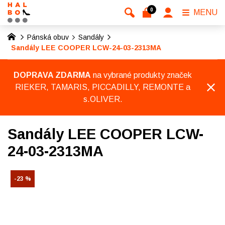
0
MENU
Pánská obuv
Sandály
Sandály LEE COOPER LCW-24-03-2313MA
DOPRAVA ZDARMA
na vybrané produkty značek
RIEKER, TAMARIS, PICCADILLY, REMONTE a
s.OLIVER.
Sandály LEE COOPER LCW-
24-03-2313MA
-23 %