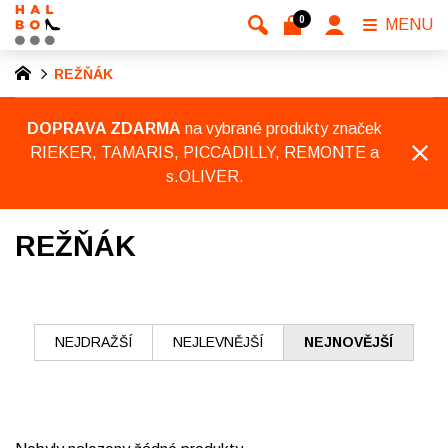
0
MENU
REŽŇÁK
DOPRAVA ZDARMA
na vybrané produkty značek
RIEKER, TAMARIS, PICCADILLY, REMONTE a
s.OLIVER.
REŽŇÁK
NEJDRAŽŠÍ
NEJLEVNĚJŠÍ
NEJNOVĚJŠÍ