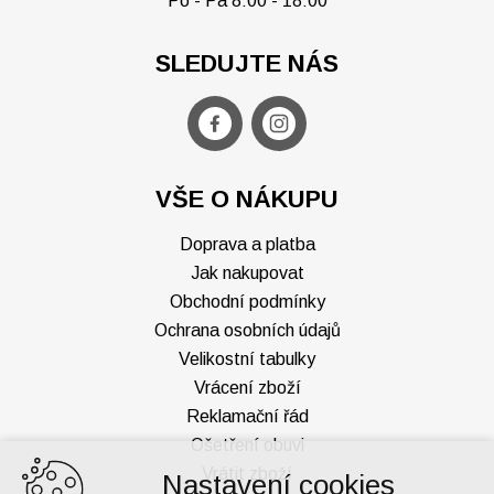
Po - Pá 8:00 - 18:00
SLEDUJTE NÁS
VŠE O NÁKUPU
Doprava a platba
Jak nakupovat
Obchodní podmínky
Ochrana osobních údajů
Velikostní tabulky
Vrácení zboží
Reklamační řád
Ošetření obuvi
Vrátit zboží
Nastavení cookies