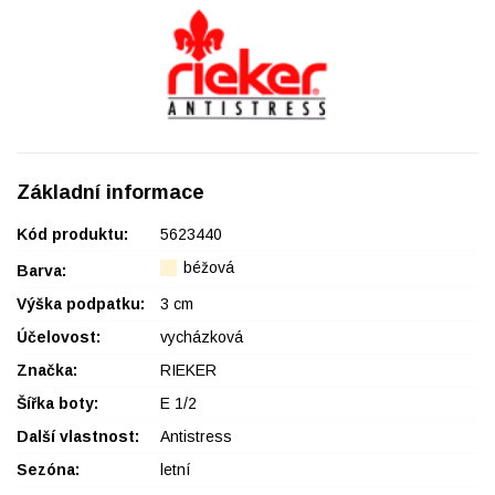
Základní informace
Kód produktu:
5623440
béžová
Barva:
Výška podpatku:
3 cm
Účelovost:
vycházková
Značka:
RIEKER
Šířka boty:
E 1/2
Další vlastnost:
Antistress
Sezóna:
letní