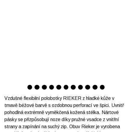
Vzdušné flexibilní polobotky RIEKER z hladké kůže v
tmavě béžové barvě s ozdobnou perforací ve špici. Uvnitř
pohodlná extrémně vyměkčená kožená stélka. Nártové
pásky se přizpůsobují noze díky pružné vsadce z vnitřní
strany a zapínání na suchý zip. Obuv Rieker je vyrobena