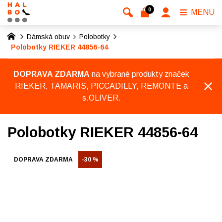
0
MENU
Dámská obuv
Polobotky
Polobotky RIEKER 44856-64
DOPRAVA ZDARMA
na vybrané produkty značek
RIEKER, TAMARIS, PICCADILLY, REMONTE a
s.OLIVER.
Polobotky RIEKER 44856-64
DOPRAVA ZDARMA
-30 %