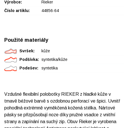
Výrobce:
Rieker
Číslo artiklu:
44856-64
Použité materiály
Svršek:
kůže
Podšívka:
syntetika/kůže
Podešev:
syntetika
Vzdušné flexibilní polobotky RIEKER z hladké kůže v
tmavě béžové barvě s ozdobnou perforací ve špici. Uvnitř
pohodlná extrémně vyměkčená kožená stélka. Nártové
pásky se přizpůsobují noze díky pružné vsadce z vnitřní
strany a zapínání na suchý zip. Obuv Rieker je vyrobena