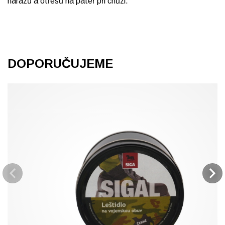
nárazů a otřesů na páteř při chůzi.
DOPORUČUJEME