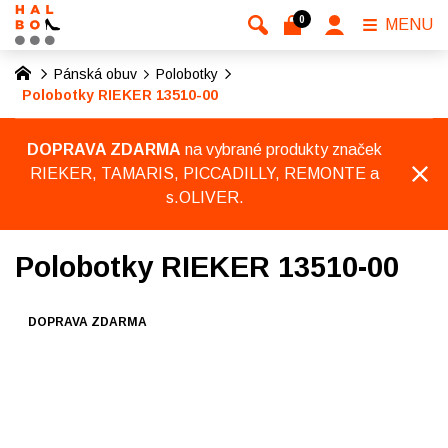
0
MENU
Pánská obuv
Polobotky
Polobotky RIEKER 13510-00
DOPRAVA ZDARMA
na vybrané produkty značek
RIEKER, TAMARIS, PICCADILLY, REMONTE a
s.OLIVER.
Polobotky RIEKER 13510-00
DOPRAVA ZDARMA