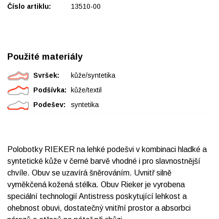
Číslo artiklu:
13510-00
Použité materiály
Svršek:
kůže/syntetika
Podšívka:
kůže/textil
Podešev:
syntetika
Polobotky RIEKER na lehké podešvi v kombinaci hladké a
syntetické kůže v černé barvě vhodné i pro slavnostnější
chvíle. Obuv se uzavírá šněrováním. Uvnitř silně
vyměkčená kožená stélka. Obuv Rieker je vyrobena
speciální technologií Antistress poskytující lehkost a
ohebnost obuvi, dostatečný vnitřní prostor a absorbci