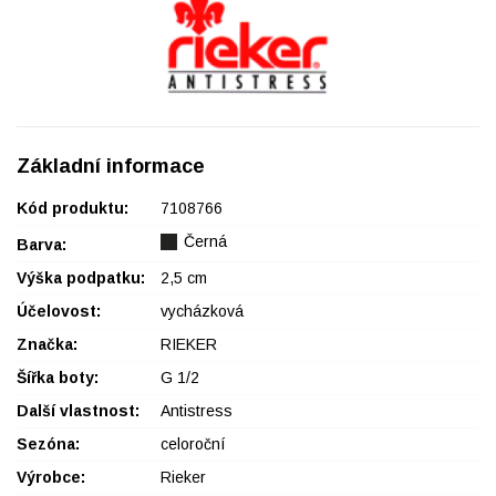
Základní informace
Kód produktu:
7108766
Černá
Barva:
Výška podpatku:
2,5 cm
Účelovost:
vycházková
Značka:
RIEKER
Šířka boty:
G 1/2
Další vlastnost:
Antistress
Sezóna:
celoroční
Výrobce:
Rieker