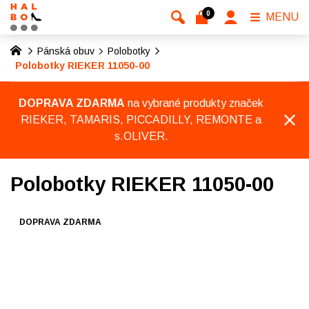
0
MENU
Pánská obuv
Polobotky
Polobotky RIEKER 11050-00
DOPRAVA ZDARMA
na vybrané produkty značek
RIEKER, TAMARIS, PICCADILLY, REMONTE a
s.OLIVER.
Polobotky RIEKER 11050-00
DOPRAVA ZDARMA