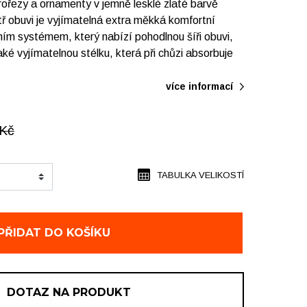
ořezy a ornamenty v jemně lesklé zlaté barvě
ř obuvi je vyjímatelná extra měkká komfortní
tním systémem, který nabízí pohodlnou šíři obuvi,
aké vyjímatelnou stélku, která při chůzi absorbuje
více informací
Kč
TABULKA VELIKOSTÍ
PŘIDAT DO KOŠÍKU
DOTAZ NA PRODUKT