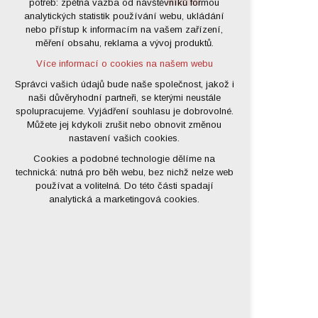
potřeb: zpětná vazba od návštěvníků formou
analytických statistik používání webu, ukládání
udržení kontextu stránek (session):
nebo přístup k informacím na vašem zařízení,
případná přihlášení, volby jazyka, apod.
měření obsahu, reklama a vývoj produktů.
Volitelná cookies
Více informací o cookies na našem webu
analytická pro anonymizované
vyhodnocení návštěvnosti
Správci vašich údajů bude naše společnost, jakož i
naši důvěryhodní partneři, se kterými neustále
marketingová cookies (Google)
spolupracujeme. Vyjádření souhlasu je dobrovolné.
Více informací o cookies na našem webu
Můžete jej kdykoli zrušit nebo obnovit změnou
nastavení vašich cookies.
Cookies a podobné technologie dělíme na
Přijmout všechny cookies
technická: nutná pro běh webu, bez nichž nelze web
používat a volitelná. Do této části spadají
Odmítnout vše
analytická a marketingová cookies.