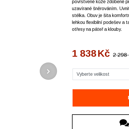
povrstvené kůže zdobené pr
uzavírané šněrováním. Uvnit
stélka. Obuv je šita komfor
lehkou flexibilní podešev a t
otřesy na páteř a klouby.
1 838
Kč
2 298