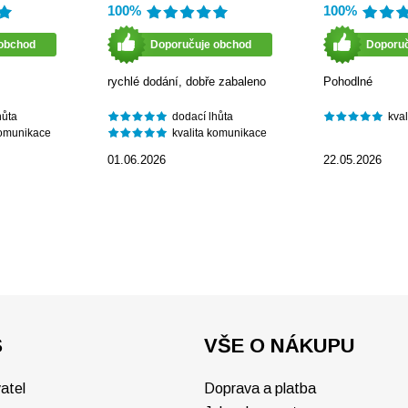
100%
100%
obchod
Doporučuje obchod
Doporu
rychlé dodání, dobře zabaleno
Pohodlné
hůta
dodací lhůta
kva
komunikace
kvalita komunikace
01.06.2026
22.05.2026
S
VŠE O NÁKUPU
atel
Doprava a platba