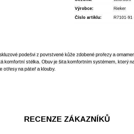
Výrobce:
Rieker
Číslo artiklu:
R7101-91
iskluzové podešvi z povrstvené kůže zdobené prořezy a ornament
á komfortní stélka. Obuv je šita komfortním systémem, který nabí
je otřesy na páteř a klouby.
RECENZE ZÁKAZNÍKŮ