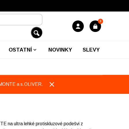
0
OSTATNÍ
NOVINKY
SLEVY
EMONTE a s.OLIVER.
E na ultra lehké protiskluzové podešvi z