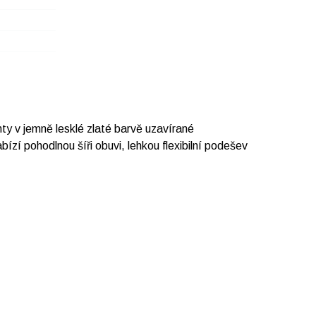
y v jemně lesklé zlaté barvě uzavírané
zí pohodlnou šíři obuvi, lehkou flexibilní podešev