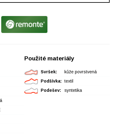
Použité materiály
Svršek:
kůže povrstvená
Podšívka:
textil
Podešev:
syntetika
á
E