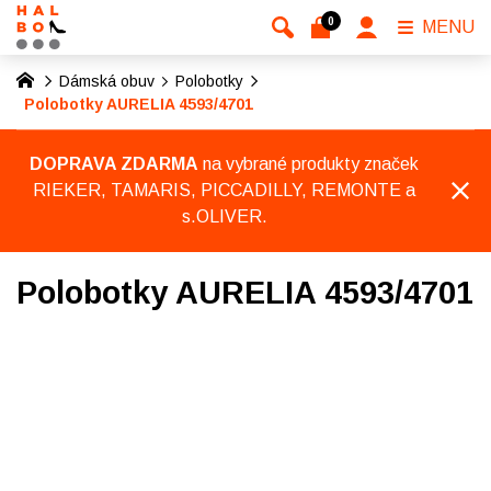
0
MENU
Dámská obuv
Polobotky
Polobotky AURELIA 4593/4701
DOPRAVA ZDARMA
na vybrané produkty značek
RIEKER, TAMARIS, PICCADILLY, REMONTE a
s.OLIVER.
Polobotky AURELIA 4593/4701