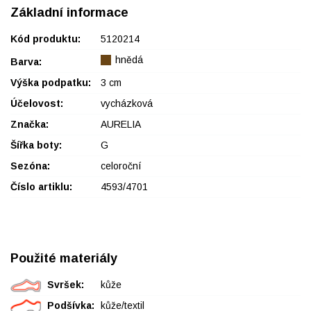
Základní informace
Kód produktu:
5120214
hnědá
Barva:
Výška podpatku:
3 cm
Účelovost:
vycházková
Značka:
AURELIA
Šířka boty:
G
Sezóna:
celoroční
Číslo artiklu:
4593/4701
Použité materiály
Svršek:
kůže
Podšívka:
kůže/textil