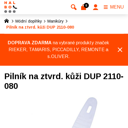
0
MENU
Módní doplňky
Manikúry
Pilník na ztvrd. kůži DUP 2110-080
DOPRAVA ZDARMA
na vybrané produkty značek
RIEKER, TAMARIS, PICCADILLY, REMONTE a
s.OLIVER.
Pilník na ztvrd. kůži DUP 2110-
080