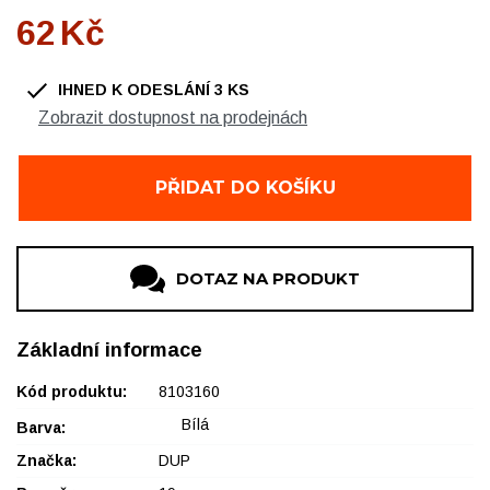
62
Kč
IHNED K ODESLÁNÍ
3
KS
Zobrazit dostupnost na prodejnách
OBUV Ždár, Chelčického
1 ks
OBUV Ždár, OC Convent
1 ks
PŘIDAT DO KOŠÍKU
OBUV Nové Město na Moravě
1 ks
DOTAZ NA PRODUKT
Základní informace
Kód produktu:
8103160
Bílá
Barva:
Značka:
DUP