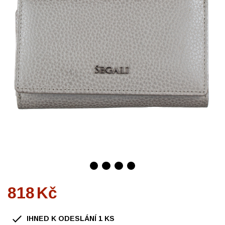
818
Kč
IHNED K ODESLÁNÍ
1
KS