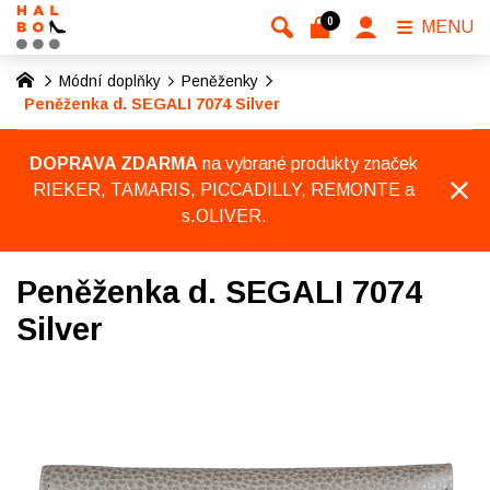
0
MENU
Módní doplňky
Peněženky
Peněženka d. SEGALI 7074 Silver
DOPRAVA ZDARMA
na vybrané produkty značek
RIEKER, TAMARIS, PICCADILLY, REMONTE a
s.OLIVER.
Peněženka d. SEGALI 7074
Silver