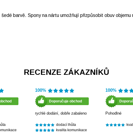
šedé barvě. Spony na nártu umožňují přizpůsobit obuv objemu 
RECENZE ZÁKAZNÍKŮ
100%
100%
obchod
Doporučuje obchod
Doporu
rychlé dodání, dobře zabaleno
Pohodlné
hůta
dodací lhůta
kva
komunikace
kvalita komunikace