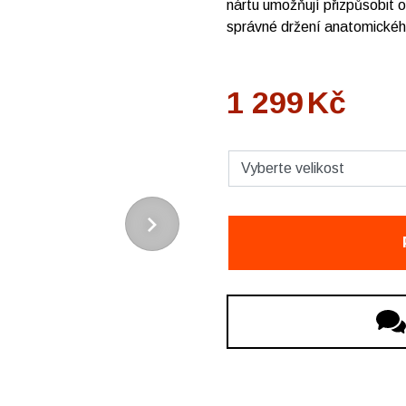
nártu umožňují přizpůsobit 
správné držení anatomického
1 299
Kč