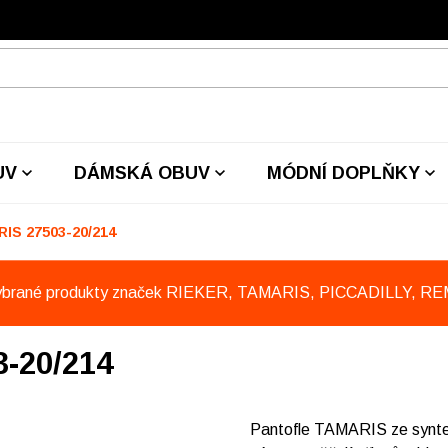
UV
DÁMSKÁ OBUV
MÓDNÍ DOPLŇKY
RIS 27503-20/214
ybrané produkty značek RIEKER, TAMARIS, PICCADILLY, R
-20/214
Pantofle TAMARIS ze syntet