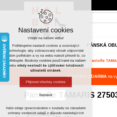
Nastavení cookies
Vítejte na našem webu!
PÁNSKÁ OB
Potřebujeme nastavit cookies a související
technologie, aby zobrazovaný obsah odpovídal
vašim potřebám a vy na webu nalezli přesně to, co
Dámská obuv
Domácí obuv
Pantofle TAMA
potřebujete. Soubory cookies používané na našem
webu
nikdy neslouží ke zjišťování totožnosti
uživatelů stránek
.
DOPRAVA ZDARMA
na v
Přijmout všechny cookies
Pantofle TAMARIS 27503
Nastavit
Vaše údaje zpracováváme v souladu se zásadami
Technická cookies
ochrany osobních údajů z důvodu následujících
DOPRAVA ZDARMA
nutná pro provozování webu