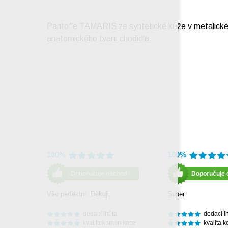
Pantofle TAMARIS ze syntetické kůže v metalické 
anatomického tvaru chodidla.
100%
100%
Doporučuje obchod
Doporučuje 
Vše perfektní. Děkuji.
Super
dodací lhůta
dodací l
kvalita komunikace
kvalita 