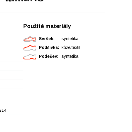
Použité materiály
Svršek:
syntetika
Podšívka:
kůže/textil
Podešev:
syntetika
214