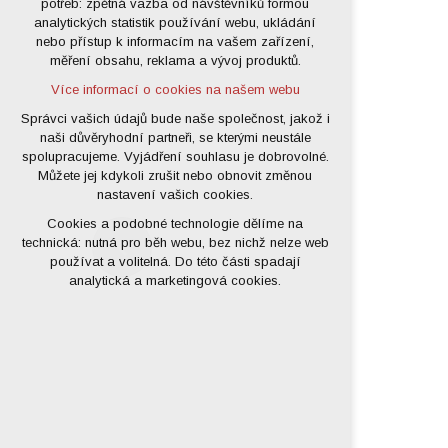
potřeb: zpětná vazba od návštěvníků formou
analytických statistik používání webu, ukládání
udržení kontextu stránek (session):
nebo přístup k informacím na vašem zařízení,
případná přihlášení, volby jazyka, apod.
měření obsahu, reklama a vývoj produktů.
Volitelná cookies
Více informací o cookies na našem webu
analytická pro anonymizované
vyhodnocení návštěvnosti
Správci vašich údajů bude naše společnost, jakož i
naši důvěryhodní partneři, se kterými neustále
marketingová cookies (Google)
spolupracujeme. Vyjádření souhlasu je dobrovolné.
Více informací o cookies na našem webu
Můžete jej kdykoli zrušit nebo obnovit změnou
nastavení vašich cookies.
Cookies a podobné technologie dělíme na
Přijmout všechny cookies
technická: nutná pro běh webu, bez nichž nelze web
používat a volitelná. Do této části spadají
Odmítnout vše
analytická a marketingová cookies.