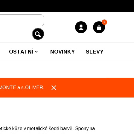
0
OSTATNÍ
NOVINKY
SLEVY
EMONTE a s.OLIVER.
ické kůže v metalické šedé barvě. Spony na