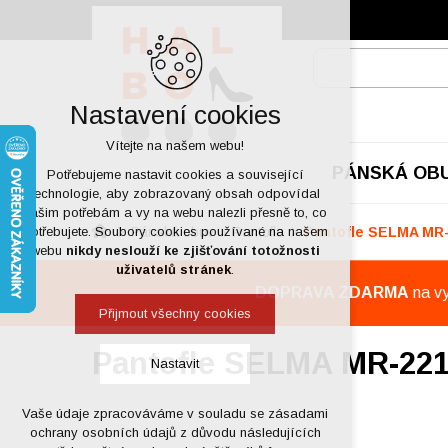
Nastavení cookies
Vítejte na našem webu!
PÁNSKÁ OB
Potřebujeme nastavit cookies a související
technologie, aby zobrazovaný obsah odpovídal
vašim potřebám a vy na webu nalezli přesně to, co
Pánská obuv
Pantofle
Pantofle SELMA MR
potřebujete. Soubory cookies používané na našem
webu
nikdy neslouží ke zjišťování totožnosti
uživatelů stránek
.
DOPRAVA ZDARMA
na v
Přijmout všechny cookies
Pantofle SELMA MR-22
Nastavit
Vaše údaje zpracováváme v souladu se zásadami
Technická cookies
ochrany osobních údajů z důvodu následujících
nutná pro provozování webu