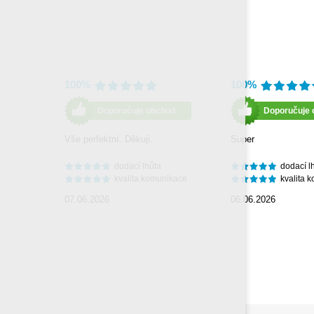
100%
100%
Doporučuje obchod
Doporučuje 
Vše perfektní. Děkuji.
Super
dodací lhůta
dodací l
kvalita komunikace
kvalita 
07.06.2026
06.06.2026