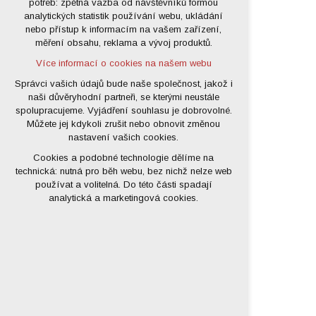
potřeb: zpětná vazba od návštěvníků formou
analytických statistik používání webu, ukládání
udržení kontextu stránek (session):
nebo přístup k informacím na vašem zařízení,
případná přihlášení, volby jazyka, apod.
měření obsahu, reklama a vývoj produktů.
Volitelná cookies
Více informací o cookies na našem webu
analytická pro anonymizované
vyhodnocení návštěvnosti
Správci vašich údajů bude naše společnost, jakož i
naši důvěryhodní partneři, se kterými neustále
marketingová cookies (Google)
spolupracujeme. Vyjádření souhlasu je dobrovolné.
Více informací o cookies na našem webu
Můžete jej kdykoli zrušit nebo obnovit změnou
nastavení vašich cookies.
Cookies a podobné technologie dělíme na
Přijmout všechny cookies
technická: nutná pro běh webu, bez nichž nelze web
používat a volitelná. Do této části spadají
Odmítnout vše
analytická a marketingová cookies.