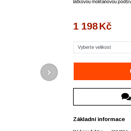
látkovou molitanovou podšív
1 198
Kč
Základní informace