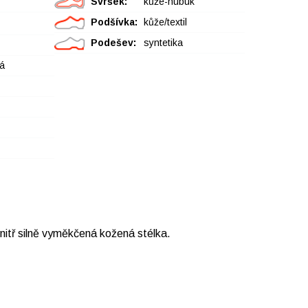
Svršek:
kůže-nubuk
Podšívka:
kůže/textil
Podešev:
syntetika
á
nitř silně vyměkčená kožená stélka.