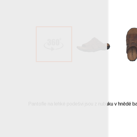
Pantofle na lehké podešvi jsou z nubuku v hnědé ba