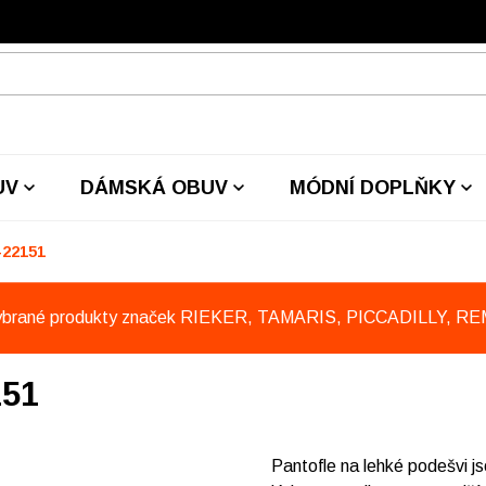
UV
DÁMSKÁ OBUV
MÓDNÍ DOPLŇKY
-22151
ybrané produkty značek RIEKER, TAMARIS, PICCADILLY, R
151
Pantofle na lehké podešvi js