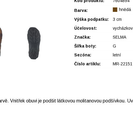
Kód produktu:
7604894
hnědá
Barva:
Výška podpatku:
3 cm
Účelovost:
vycházkov
Značka:
SELMA
Šířka boty:
G
Sezóna:
letní
Číslo artiklu:
MR-22151
rvě. Vnitřek obuvi je podšit látkovou molitanovou podšívkou. Uv