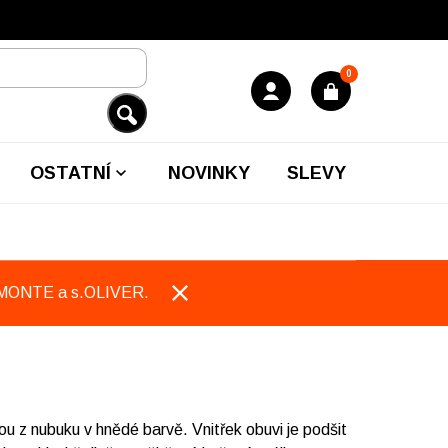
0
OSTATNÍ
NOVINKY
SLEVY
EMONTE a s.OLIVER.
ou z nubuku v hnědé barvě. Vnitřek obuvi je podšit