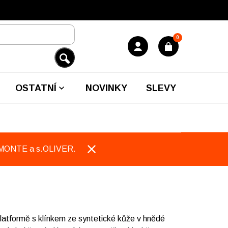
0
OSTATNÍ
NOVINKY
SLEVY
EMONTE a s.OLIVER.
atformě s klínkem ze syntetické kůže v hnědé