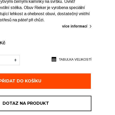
ytivými černými kamínky na svršku. Uvnitř
tilní stélka. Obuv Rieker je vyrobena speciální
tující lehkost a ohebnost obuvi, dostatečný vnitřní
otřesů na páteř při chůzi.
více informací
Kč
TABULKA VELIKOSTÍ
PŘIDAT DO KOŠÍKU
DOTAZ NA PRODUKT