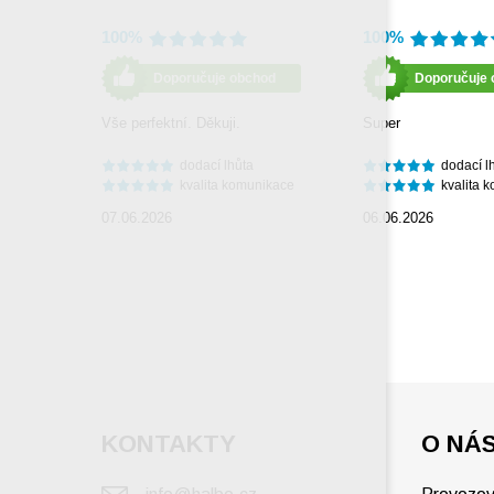
100%
100%
Doporučuje obchod
Doporučuje 
Vše perfektní. Děkuji.
Super
dodací lhůta
dodací l
kvalita komunikace
kvalita 
07.06.2026
06.06.2026
KONTAKTY
O NÁ