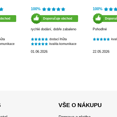
100%
100%
obchod
Doporučuje obchod
Doporu
rychlé dodání, dobře zabaleno
Pohodlné
hůta
dodací lhůta
kva
komunikace
kvalita komunikace
01.06.2026
22.05.2026
S
VŠE O NÁKUPU