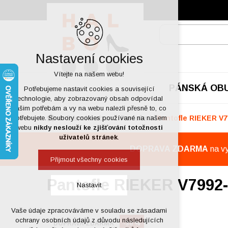
Nastavení cookies
Vítejte na našem webu!
PÁNSKÁ OB
Potřebujeme nastavit cookies a související
technologie, aby zobrazovaný obsah odpovídal
vašim potřebám a vy na webu nalezli přesně to, co
Dámská obuv
Pantofle
Pantofle RIEKER V7
potřebujete. Soubory cookies používané na našem
webu
nikdy neslouží ke zjišťování totožnosti
uživatelů stránek
.
DOPRAVA ZDARMA
na v
Přijmout všechny cookies
Pantofle RIEKER V7992
Nastavit
Vaše údaje zpracováváme v souladu se zásadami
Technická cookies
ochrany osobních údajů z důvodu následujících
DOPRAVA ZDARMA
-30 %
nutná pro provozování webu