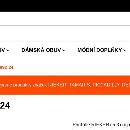
UV
DÁMSKÁ OBUV
MÓDNÍ DOPLŇKY
992-24
ybrané produkty značek RIEKER, TAMARIS, PICCADILLY, R
-24
Pantofle RIEKER na 3 cm pl