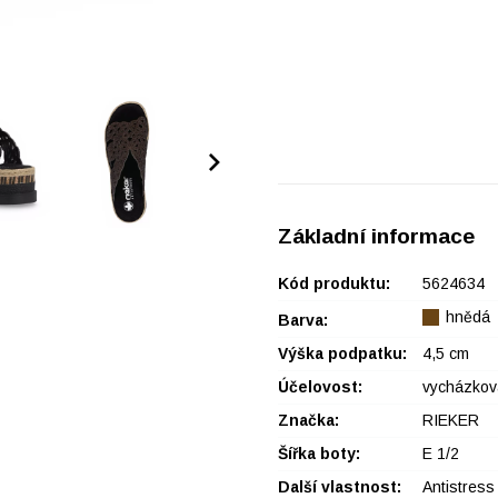
Základní informace
Kód produktu:
5624634
hnědá
Barva:
Výška podpatku:
4,5 cm
Účelovost:
vycházkov
Značka:
RIEKER
Šířka boty:
E 1/2
Další vlastnost:
Antistress