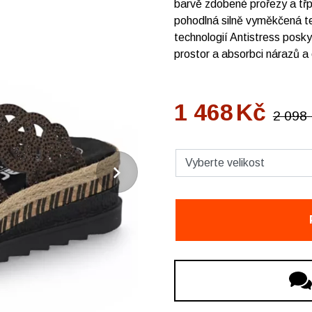
barvě zdobené prořezy a třp
pohodlná silně vyměkčená tex
technologií Antistress posky
prostor a absorbci nárazů a 
1 468
Kč
2 098