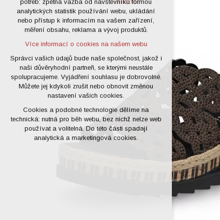
potřeb: zpětná vazba od návštěvníků formou
analytických statistik používání webu, ukládání
udržení kontextu stránek (session):
nebo přístup k informacím na vašem zařízení,
případná přihlášení, volby jazyka, apod.
měření obsahu, reklama a vývoj produktů.
Volitelná cookies
Více informací o cookies na našem webu
analytická pro anonymizované
vyhodnocení návštěvnosti
Správci vašich údajů bude naše společnost, jakož i
naši důvěryhodní partneři, se kterými neustále
marketingová cookies (Google)
spolupracujeme. Vyjádření souhlasu je dobrovolné.
Více informací o cookies na našem webu
Můžete jej kdykoli zrušit nebo obnovit změnou
nastavení vašich cookies.
Cookies a podobné technologie dělíme na
Přijmout všechny cookies
technická: nutná pro běh webu, bez nichž nelze web
používat a volitelná. Do této části spadají
Odmítnout vše
analytická a marketingová cookies.