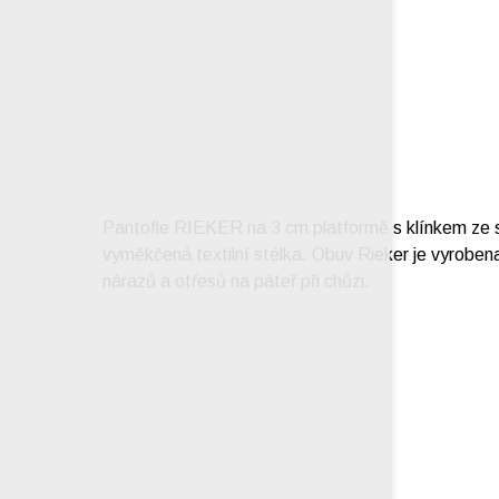
Pantofle RIEKER na 3 cm platformě s klínkem ze s
vyměkčená textilní stélka. Obuv Rieker je vyrobena
nárazů a otřesů na páteř při chůzi.