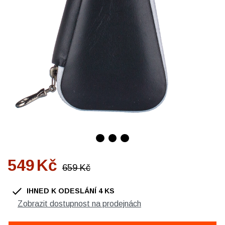
549
Kč
659
Kč
IHNED K ODESLÁNÍ
4
KS
Zobrazit dostupnost na prodejnách
OBUV Ždár, Chelčického
1 ks