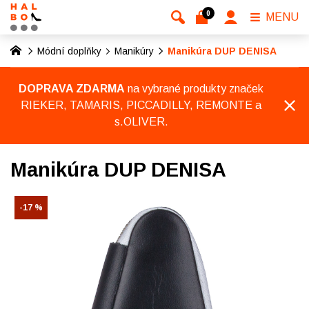
0
MENU
Módní doplňky
Manikúry
Manikúra DUP DENISA
DOPRAVA ZDARMA
na vybrané produkty značek
RIEKER, TAMARIS, PICCADILLY, REMONTE a
s.OLIVER.
Manikúra DUP DENISA
-17 %