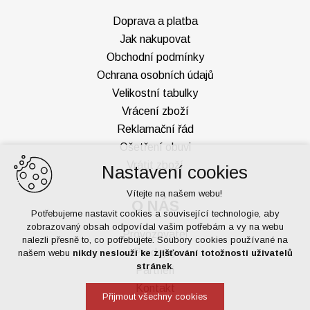
Doprava a platba
Jak nakupovat
Obchodní podmínky
Ochrana osobních údajů
Velikostní tabulky
Vrácení zboží
Reklamační řád
Ošetření obuvi
Vrátit zboží
Nastavení cookies
Vítejte na našem webu!
O NÁS
Potřebujeme nastavit cookies a související technologie, aby
zobrazovaný obsah odpovídal vašim potřebám a vy na webu
Provozovatel
nalezli přesně to, co potřebujete. Soubory cookies používané na
Prodejny
našem webu
nikdy neslouží ke zjišťování totožnosti uživatelů
stránek
.
Partneři
Kontakt
Přijmout všechny cookies