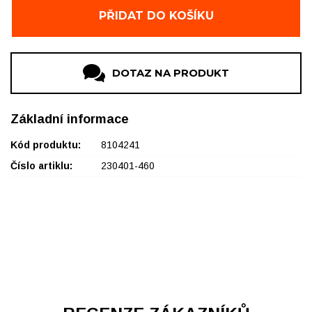
OBUV Ždár, OC Convent
2 ks
PŘIDAT DO KOŠÍKU
OBUV Nové Město na Moravě
1 ks
DOTAZ NA PRODUKT
Základní informace
Kód produktu:
8104241
Číslo artiklu:
230401-460