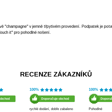
vě "champagne" v jemně třpytivém provedení. Podpatek je potaž
uch it" pro pohodlné nošení.
RECENZE ZÁKAZNÍKŮ
100%
100%
obchod
Doporučuje obchod
Doporu
rychlé dodání, dobře zabaleno
Pohodlné