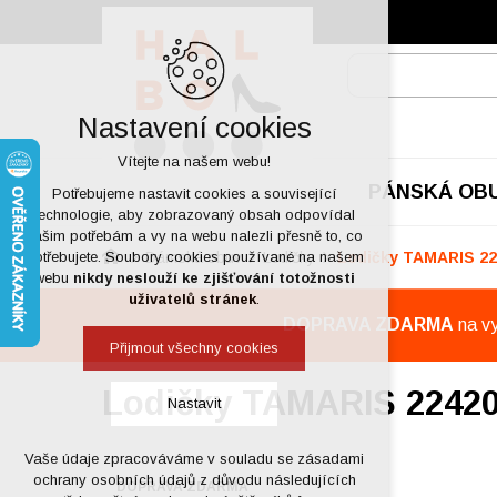
Nastavení cookies
Vítejte na našem webu!
PÁNSKÁ OB
Potřebujeme nastavit cookies a související
technologie, aby zobrazovaný obsah odpovídal
vašim potřebám a vy na webu nalezli přesně to, co
Dámská obuv
Lodičky
Lodičky TAMARIS 22
potřebujete. Soubory cookies používané na našem
webu
nikdy neslouží ke zjišťování totožnosti
uživatelů stránek
.
DOPRAVA ZDARMA
na v
Přijmout všechny cookies
Lodičky TAMARIS 22420
Nastavit
Vaše údaje zpracováváme v souladu se zásadami
Technická cookies
ochrany osobních údajů z důvodu následujících
DOPRAVA ZDARMA
nutná pro provozování webu