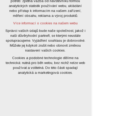
potřeb: zpětná vazba od návštěvníků formou
analytických statistik používání webu, ukládání
udržení kontextu stránek (session):
nebo přístup k informacím na vašem zařízení,
případná přihlášení, volby jazyka, apod.
měření obsahu, reklama a vývoj produktů.
Volitelná cookies
Více informací o cookies na našem webu
analytická pro anonymizované
vyhodnocení návštěvnosti
Správci vašich údajů bude naše společnost, jakož i
naši důvěryhodní partneři, se kterými neustále
marketingová cookies (Google)
spolupracujeme. Vyjádření souhlasu je dobrovolné.
Více informací o cookies na našem webu
Můžete jej kdykoli zrušit nebo obnovit změnou
nastavení vašich cookies.
Cookies a podobné technologie dělíme na
Přijmout všechny cookies
technická: nutná pro běh webu, bez nichž nelze web
používat a volitelná. Do této části spadají
Odmítnout vše
analytická a marketingová cookies.