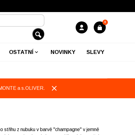
0
OSTATNÍ
NOVINKY
SLEVY
EMONTE a s.OLIVER.
 střihu z nubuku v barvě "champagne" v jemně