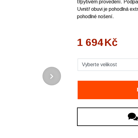
třpytivém provedení. Podpa
Uvnitř obuvi je pohodlná ex
pohodlné nošení.
1 694
Kč