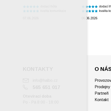
dodací lhůta
dodací l
kvalita komunikace
kvalita 
07.06.2026
06.06.2026
KONTAKTY
O NÁ
info@halbo.cz
Provozov
565 651 017
Prodejny
Partneři
Otevírací doba
Kontakt
Po - Pá 8:00 - 18:00