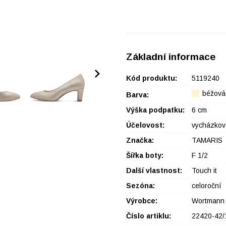
Základní informace
Kód produktu:
5119240
béžová
Barva:
Výška podpatku:
6 cm
Účelovost:
vycházkov
Značka:
TAMARIS
Šířka boty:
F 1/2
Další vlastnost:
Touch it
Sezóna:
celoroční
Výrobce:
Wortmann
Číslo artiklu:
22420-42/