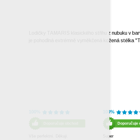
Lodičky TAMARIS klasického střihu z nubuku v bar
je pohodlná extrémně vyměkčená kožená stélka "To
100%
100%
Doporučuje obchod
Doporučuje 
Vše perfektní. Děkuji.
Super