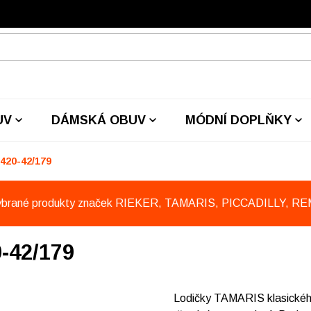
UV
DÁMSKÁ OBUV
MÓDNÍ DOPLŇKY
420-42/179
ybrané produkty značek RIEKER, TAMARIS, PICCADILLY, R
-42/179
Lodičky TAMARIS klasického