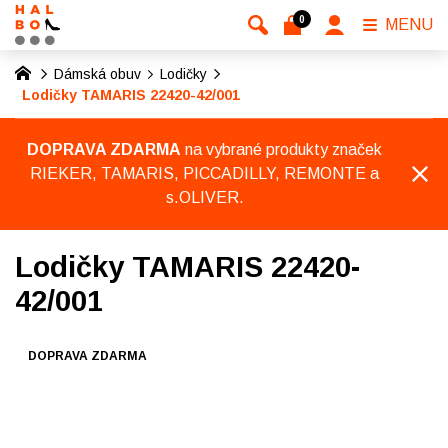
0
MENU
Dámská obuv
Lodičky
Lodičky TAMARIS 22420-42/001
DOPRAVA ZDARMA
na vybrané produkty značek
RIEKER, TAMARIS, PICCADILLY, REMONTE a
s.OLIVER.
Lodičky TAMARIS 22420-
42/001
DOPRAVA ZDARMA