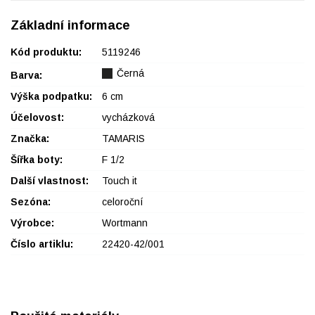
Základní informace
Kód produktu:
5119246
Černá
Barva:
Výška podpatku:
6 cm
Účelovost:
vycházková
Značka:
TAMARIS
Šířka boty:
F 1/2
Další vlastnost:
Touch it
Sezóna:
celoroční
Výrobce:
Wortmann
Číslo artiklu:
22420-42/001