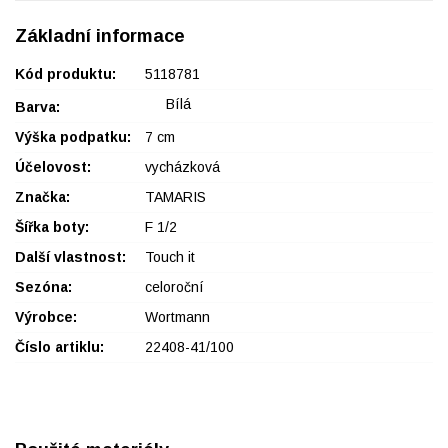
Základní informace
Kód produktu:
5118781
Bílá
Barva:
Výška podpatku:
7 cm
Účelovost:
vycházková
Značka:
TAMARIS
Šířka boty:
F 1/2
Další vlastnost:
Touch it
Sezóna:
celoroční
Výrobce:
Wortmann
Číslo artiklu:
22408-41/100