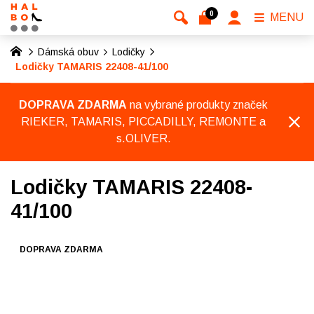
0
MENU
Dámská obuv
Lodičky
Lodičky TAMARIS 22408-41/100
DOPRAVA ZDARMA
na vybrané produkty značek
RIEKER, TAMARIS, PICCADILLY, REMONTE a
s.OLIVER.
Lodičky TAMARIS 22408-
41/100
DOPRAVA ZDARMA