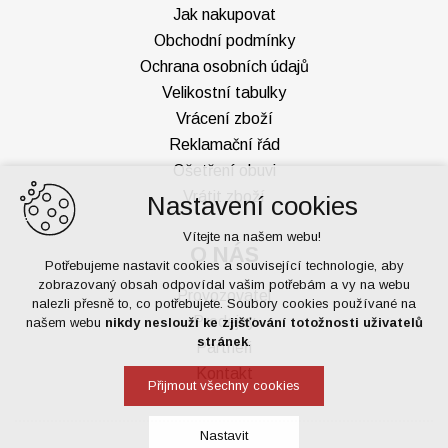
Jak nakupovat
Obchodní podmínky
Ochrana osobních údajů
Velikostní tabulky
Vrácení zboží
Reklamační řád
Ošetření obuvi
Vrátit zboží
Nastavení cookies
Vítejte na našem webu!
O NÁS
Potřebujeme nastavit cookies a související technologie, aby
zobrazovaný obsah odpovídal vašim potřebám a vy na webu
Provozovatel
nalezli přesně to, co potřebujete. Soubory cookies používané na
Prodejny
našem webu
nikdy neslouží ke zjišťování totožnosti uživatelů
stránek
.
Partneři
Kontakt
Přijmout všechny cookies
Nastavit