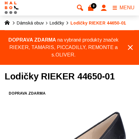
0
MENU
Dámská obuv
Lodičky
Lodičky RIEKER 44650-01
DOPRAVA ZDARMA
na vybrané produkty značek
RIEKER, TAMARIS, PICCADILLY, REMONTE a
s.OLIVER.
Lodičky RIEKER 44650-01
DOPRAVA ZDARMA