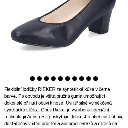
Flexibilní lodičky RIEKER ze syntetické kůže v černé
barvě. Po obvodu je všita pružná guma umožňující
dokonalé přilnutí obuvi k noze. Uvnitř silně vyměkčená
syntetická stélka. Obuv Rieker je vyrobena speciální
technologií Antistress poskytující lehkost a ohebnost obuvi,
dostatečný vnitřní prostor a absorbci nárazů a otřesů na