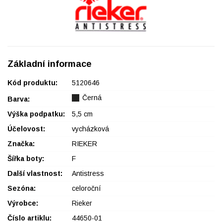
Základní informace
Kód produktu:
5120646
Černá
Barva:
Výška podpatku:
5,5 cm
Účelovost:
vycházková
Značka:
RIEKER
Šířka boty:
F
Další vlastnost:
Antistress
Sezóna:
celoroční
Výrobce:
Rieker
Číslo artiklu:
44650-01