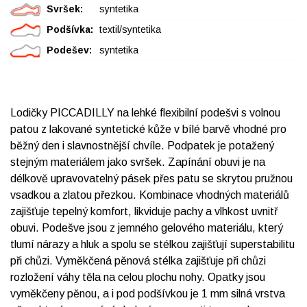
Svršek:
syntetika
Podšívka:
textil/syntetika
Podešev:
syntetika
Lodičky PICCADILLY na lehké flexibilní podešvi s volnou
patou z lakované syntetické kůže v bílé barvě vhodné pro
běžný den i slavnostnější chvíle. Podpatek je potažený
stejným materiálem jako svršek. Zapínání obuvi je na
délkově upravovatelný pásek přes patu se skrytou pružnou
vsadkou a zlatou přezkou. Kombinace vhodných materiálů
zajišťuje tepelný komfort, likviduje pachy a vlhkost uvnitř
obuvi. Podešve jsou z jemného gelového materiálu, který
tlumí nárazy a hluk a spolu se stélkou zajišťují superstabilitu
při chůzi. Vyměkčená pěnová stélka zajišťuje při chůzi
rozložení váhy těla na celou plochu nohy. Opatky jsou
vyměkčeny pěnou, a i pod podšívkou je 1 mm silná vrstva