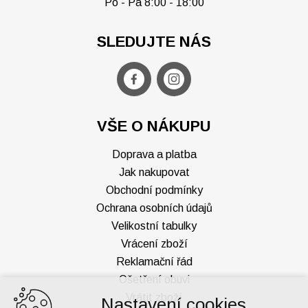
Po - Pá 8:00 - 18:00
SLEDUJTE NÁS
VŠE O NÁKUPU
Doprava a platba
Jak nakupovat
Obchodní podmínky
Ochrana osobních údajů
Velikostní tabulky
Vrácení zboží
Reklamační řád
Ošetření obuvi
Vrátit zboží
Nastavení cookies