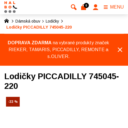
0
MENU
Dámská obuv
Lodičky
Lodičky PICCADILLY 745045-220
DOPRAVA ZDARMA
na vybrané produkty značek
RIEKER, TAMARIS, PICCADILLY, REMONTE a
s.OLIVER.
Lodičky PICCADILLY 745045-
220
-33 %