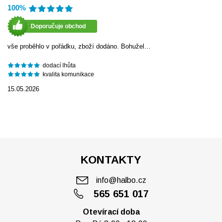
100%
Doporučuje obchod
vše proběhlo v pořádku, zboží dodáno. Bohužel…
dodací lhůta
kvalita komunikace
15.05.2026
KONTAKTY
info@halbo.cz
565 651 017
Otevírací doba