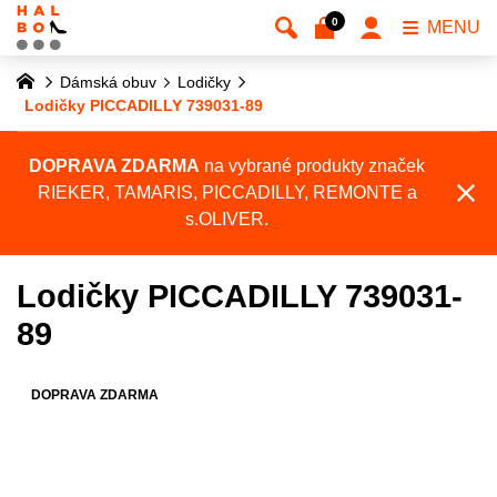
0
MENU
Dámská obuv
Lodičky
Lodičky PICCADILLY 739031-89
DOPRAVA ZDARMA
na vybrané produkty značek
RIEKER, TAMARIS, PICCADILLY, REMONTE a
s.OLIVER.
Lodičky PICCADILLY 739031-
89
DOPRAVA ZDARMA