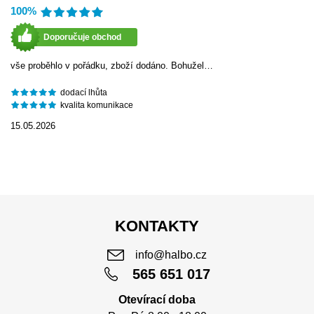
100%
Doporučuje obchod
vše proběhlo v pořádku, zboží dodáno. Bohužel…
dodací lhůta
kvalita komunikace
15.05.2026
KONTAKTY
info@halbo.cz
565 651 017
Otevírací doba