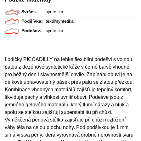
Svršek:
syntetika
Podšívka:
textil/syntetika
Podešev:
syntetika
Lodičky PICCADILLY na lehké flexibilní podešvi s volnou
patou z dezénové syntetické kůže v černé barvě vhodné
pro běžný den i slavnostnější chvíle. Zapínání obuvi je na
délkově upravovatelný pásek přes patu se zlatou přezkou.
Kombinace vhodných materiálů zajišťuje tepelný komfort,
likviduje pachy a vlhkost uvnitř obuvi. Podešve jsou z
jemného gelového materiálu, který tlumí nárazy a hluk a
spolu se stélkou zajišťují superstabilitu při chůzi.
Vyměkčená pěnová stélka zajišťuje při chůzi rozložení
váhy těla na celou plochu nohy. Pod podšívkou je 1 mm
silná vrstva pěny, která vyrovnává drobné nerovnosti tvaru