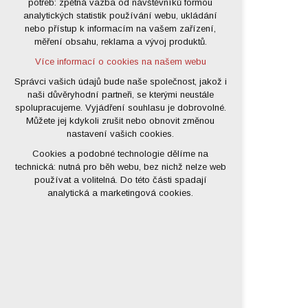
potřeb: zpětná vazba od návštěvníků formou
analytických statistik používání webu, ukládání
udržení kontextu stránek (session):
nebo přístup k informacím na vašem zařízení,
případná přihlášení, volby jazyka, apod.
měření obsahu, reklama a vývoj produktů.
Volitelná cookies
Více informací o cookies na našem webu
analytická pro anonymizované
vyhodnocení návštěvnosti
Správci vašich údajů bude naše společnost, jakož i
naši důvěryhodní partneři, se kterými neustále
marketingová cookies (Google)
spolupracujeme. Vyjádření souhlasu je dobrovolné.
Více informací o cookies na našem webu
Můžete jej kdykoli zrušit nebo obnovit změnou
nastavení vašich cookies.
Cookies a podobné technologie dělíme na
Přijmout všechny cookies
technická: nutná pro běh webu, bez nichž nelze web
používat a volitelná. Do této části spadají
Odmítnout vše
analytická a marketingová cookies.