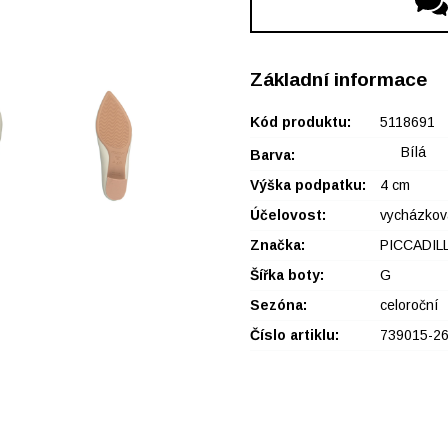
Základní informace
Kód produktu:
5118691
Bílá
Barva:
Výška podpatku:
4 cm
Účelovost:
vycházkov
Značka:
PICCADIL
Šířka boty:
G
Sezóna:
celoroční
Číslo artiklu:
739015-2