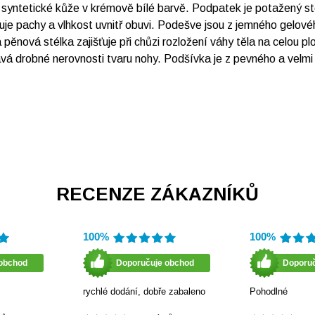
e syntetické kůže v krémově bílé barvě. Podpatek je potažený 
duje pachy a vlhkost uvnitř obuvi. Podešve jsou z jemného gelovéh
ná pěnová stélka zajišťuje při chůzi rozložení váhy těla na celou
ává drobné nerovnosti tvaru nohy. Podšívka je z pevného a velmi
RECENZE ZÁKAZNÍKŮ
100%
100%
obchod
Doporučuje obchod
Doporu
rychlé dodání, dobře zabaleno
Pohodlné