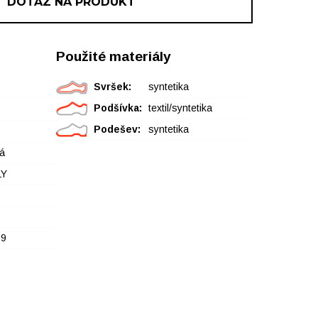
DOTAZ NA PRODUKT
Použité materiály
Svršek:
syntetika
Podšívka:
textil/syntetika
Podešev:
syntetika
á
LY
69