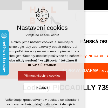
Nastavení cookies
Vítejte na našem webu!
PÁNSKÁ OB
Potřebujeme nastavit cookies a související
technologie, aby zobrazovaný obsah odpovídal
vašim potřebám a vy na webu nalezli přesně to, co
Dámská obuv
Lodičky
Lodičky PICCADILLY
potřebujete. Soubory cookies používané na našem
webu
nikdy neslouží ke zjišťování totožnosti
uživatelů stránek
.
DOPRAVA ZDARMA
na v
Přijmout všechny cookies
Lodičky PICCADILLY 73
Nastavit
Vaše údaje zpracováváme v souladu se zásadami
Technická cookies
ochrany osobních údajů z důvodu následujících
DOPRAVA ZDARMA
nutná pro provozování webu