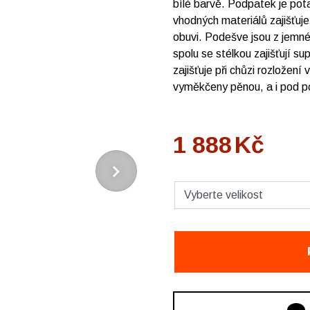
bílé barvě. Podpatek je po
vhodných materiálů zajišťuje 
obuvi. Podešve jsou z jemné
spolu se stélkou zajišťují s
zajišťuje při chůzi rozložení
vyměkčeny pěnou, a i pod p
1 888
Kč