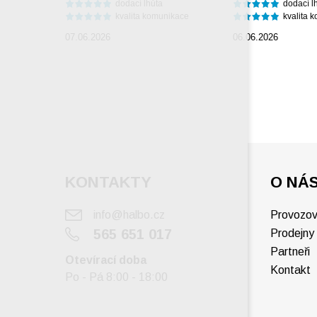
dodací lhůta
dodací l
kvalita komunikace
kvalita 
07.06.2026
06.06.2026
KONTAKTY
O NÁ
info@halbo.cz
Provozov
565 651 017
Prodejny
Partneři
Otevírací doba
Kontakt
Po - Pá 8:00 - 18:00