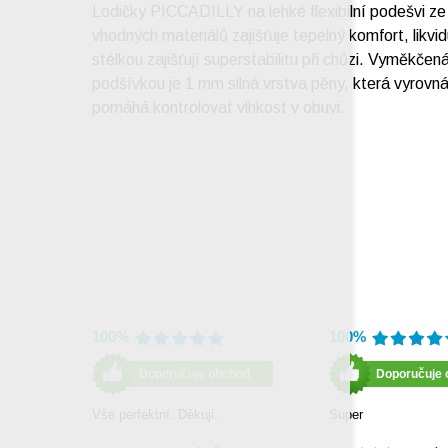
Lodičky PICCADILLY na lehké flexibilní podešvi z
vhodných materiálů zajišťuje tepelný komfort, likvi
stélkou zajišťují superstabilitu při chůzi. Vyměkče
podšívkou je 1 mm silná vrstva pěny, která vyrovn
pomáhá kontrolovat vlhkost v obuvi.
100%
100%
Doporučuje obchod
Doporučuje 
Vše perfektní. Děkuji.
Super