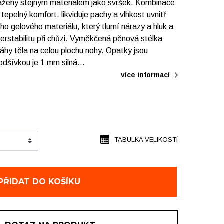
tažený stejným materiálem jako svršek. Kombinace
tepelný komfort, likviduje pachy a vlhkost uvnitř
ho gelového materiálu, který tlumí nárazy a hluk a
uperstabilitu při chůzi. Vyměkčená pěnová stélka
 váhy těla na celou plochu nohy. Opatky jsou
odšívkou je 1 mm silná…
více informací
TABULKA VELIKOSTÍ
PŘIDAT DO KOŠÍKU