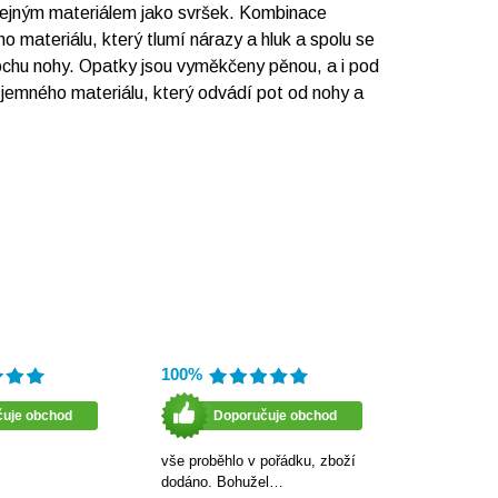
stejným materiálem jako svršek. Kombinace
o materiálu, který tlumí nárazy a hluk a spolu se
 plochu nohy. Opatky jsou vyměkčeny pěnou, a i pod
 jemného materiálu, který odvádí pot od nohy a
100%
čuje obchod
Doporučuje obchod
vše proběhlo v pořádku, zboží
dodáno. Bohužel…