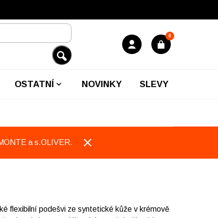
0
OSTATNÍ
NOVINKY
SLEVY
EMONTE a s.OLIVER.
 flexibilní podešvi ze syntetické kůže v krémově