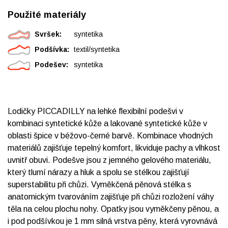
Použité materiály
Svršek:
syntetika
Podšívka:
textil/syntetika
Podešev:
syntetika
Lodičky PICCADILLY na lehké flexibilní podešvi v
kombinaci syntetické kůže a lakované syntetické kůže v
oblasti špice v béžovo-černé barvě. Kombinace vhodných
materiálů zajišťuje tepelný komfort, likviduje pachy a vlhkost
uvnitř obuvi. Podešve jsou z jemného gelového materiálu,
který tlumí nárazy a hluk a spolu se stélkou zajišťují
superstabilitu při chůzi. Vyměkčená pěnová stélka s
anatomickým tvarováním zajišťuje při chůzi rozložení váhy
těla na celou plochu nohy. Opatky jsou vyměkčeny pěnou, a
i pod podšívkou je 1 mm silná vrstva pěny, která vyrovnává