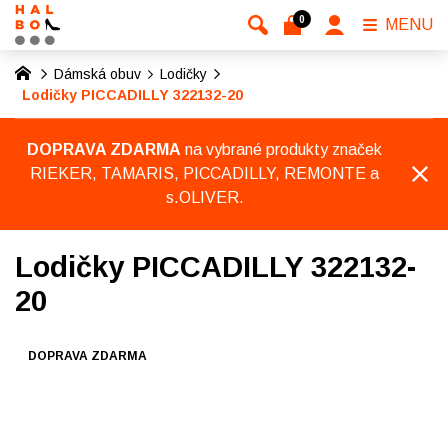
0
MENU
Dámská obuv
Lodičky
Lodičky PICCADILLY 322132-20
DOPRAVA ZDARMA
na vybrané produkty značek
RIEKER, TAMARIS, PICCADILLY, REMONTE a
s.OLIVER.
Lodičky PICCADILLY 322132-
20
DOPRAVA ZDARMA