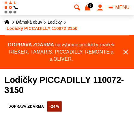
0
MENU
Dámská obuv
Lodičky
Lodičky PICCADILLY 110072-3150
DOPRAVA ZDARMA
na vybrané produkty značek
RIEKER, TAMARIS, PICCADILLY, REMONTE a
s.OLIVER.
Lodičky PICCADILLY 110072-
3150
DOPRAVA ZDARMA
-24 %