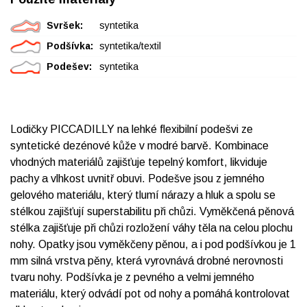
Svršek:
syntetika
Podšívka:
syntetika/textil
Podešev:
syntetika
Lodičky PICCADILLY na lehké flexibilní podešvi ze
syntetické dezénové kůže v modré barvě. Kombinace
vhodných materiálů zajišťuje tepelný komfort, likviduje
pachy a vlhkost uvnitř obuvi. Podešve jsou z jemného
gelového materiálu, který tlumí nárazy a hluk a spolu se
stélkou zajišťují superstabilitu při chůzi. Vyměkčená pěnová
stélka zajišťuje při chůzi rozložení váhy těla na celou plochu
nohy. Opatky jsou vyměkčeny pěnou, a i pod podšívkou je 1
mm silná vrstva pěny, která vyrovnává drobné nerovnosti
tvaru nohy. Podšívka je z pevného a velmi jemného
materiálu, který odvádí pot od nohy a pomáhá kontrolovat