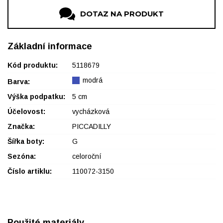
DOTAZ NA PRODUKT
Základní informace
Kód produktu:
5118679
modrá
Barva:
Výška podpatku:
5 cm
Účelovost:
vycházková
Značka:
PICCADILLY
Šířka boty:
G
Sezóna:
celoroční
Číslo artiklu:
110072-3150
Použité materiály