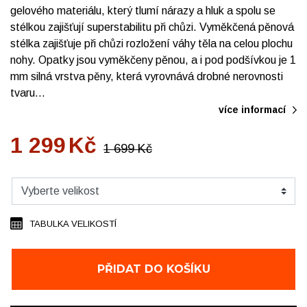
gelového materiálu, který tlumí nárazy a hluk a spolu se
stélkou zajišťují superstabilitu při chůzi. Vyměkčená pěnová
stélka zajišťuje při chůzi rozložení váhy těla na celou plochu
nohy. Opatky jsou vyměkčeny pěnou, a i pod podšívkou je 1
mm silná vrstva pěny, která vyrovnává drobné nerovnosti
tvaru…
více informací
1 299
Kč
1 699
Kč
TABULKA VELIKOSTÍ
PŘIDAT DO KOŠÍKU