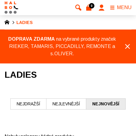
0
MENU
LADIES
DOPRAVA ZDARMA
na vybrané produkty značek
RIEKER, TAMARIS, PICCADILLY, REMONTE a
s.OLIVER.
LADIES
NEJDRAŽŠÍ
NEJLEVNĚJŠÍ
NEJNOVĚJŠÍ