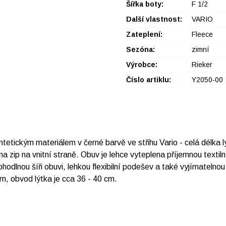
Šířka boty:
F 1/2
Další vlastnost:
VARIO
Zateplení:
Fleece
Sezóna:
zimní
Výrobce:
Rieker
Číslo artiklu:
Y2050-00
tickým materiálem v černé barvě ve střihu Vario - celá délka lý
na zip na vnitní straně. Obuv je lehce vyteplena příjemnou textil
dlnou šíři obuvi, lehkou flexibilní podešev a také vyjímatelnou 
m, obvod lýtka je cca 36 - 40 cm.