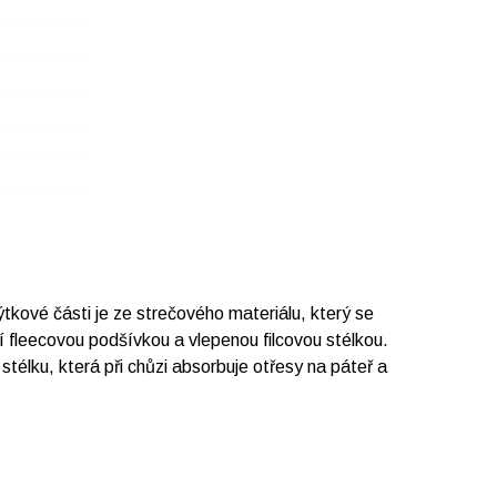
tkové části je ze strečového materiálu, který se
ní fleecovou podšívkou a vlepenou filcovou stélkou.
stélku, která při chůzi absorbuje otřesy na páteř a