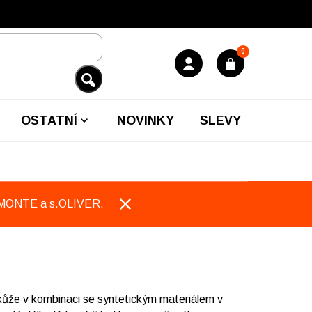
0
OSTATNÍ
NOVINKY
SLEVY
EMONTE a s.OLIVER.
že v kombinaci se syntetickým materiálem v