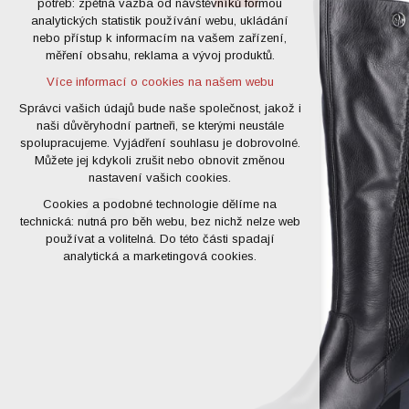
potřeb: zpětná vazba od návštěvníků formou
analytických statistik používání webu, ukládání
udržení kontextu stránek (session):
nebo přístup k informacím na vašem zařízení,
případná přihlášení, volby jazyka, apod.
měření obsahu, reklama a vývoj produktů.
Volitelná cookies
Více informací o cookies na našem webu
analytická pro anonymizované
vyhodnocení návštěvnosti
Správci vašich údajů bude naše společnost, jakož i
naši důvěryhodní partneři, se kterými neustále
marketingová cookies (Google)
spolupracujeme. Vyjádření souhlasu je dobrovolné.
Více informací o cookies na našem webu
Můžete jej kdykoli zrušit nebo obnovit změnou
nastavení vašich cookies.
Cookies a podobné technologie dělíme na
Přijmout všechny cookies
technická: nutná pro běh webu, bez nichž nelze web
používat a volitelná. Do této části spadají
Odmítnout vše
analytická a marketingová cookies.