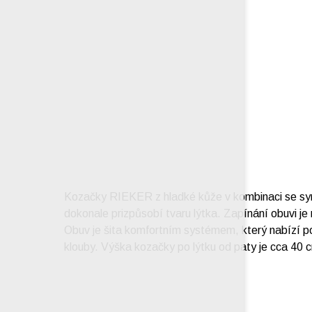
Kozačky RIEKER z hladké kůže v kombinaci se synte
dokonale prizpůsobí tvaru lýtka. Zapínání obuvi je 
Obuv je šita komfortním systémem, který nabízí poho
klouby. Výška kozačky po lýtku od paty je cca 40 c