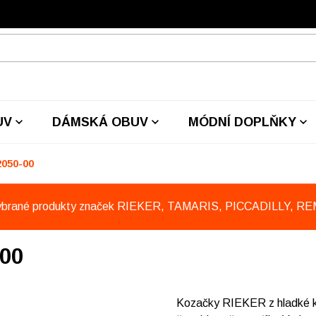
UV
DÁMSKÁ OBUV
MÓDNÍ DOPLŇKY
050-00
ybrané produkty značek RIEKER, TAMARIS, PICCADILLY, R
00
Kozačky RIEKER z hladké ků