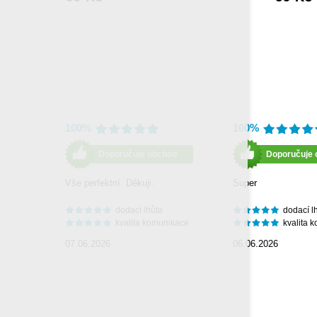
100%
100%
Doporučuje obchod
Doporučuje 
Vše perfektní. Děkuji.
Super
dodací lhůta
dodací l
kvalita komunikace
kvalita 
07.06.2026
06.06.2026