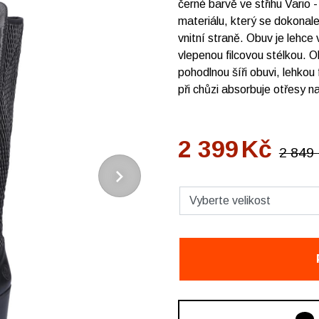
černé barvě ve střihu Vario -
materiálu, který se dokonale
vnitní straně. Obuv je lehce
vlepenou filcovou stélkou. 
pohodlnou šíři obuvi, lehkou 
při chůzi absorbuje otřesy 
2 399
Kč
2 849