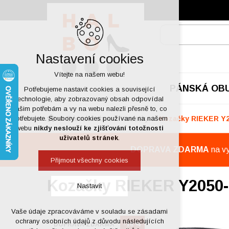
Nastavení cookies
Vítejte na našem webu!
PÁNSKÁ OB
Potřebujeme nastavit cookies a související
technologie, aby zobrazovaný obsah odpovídal
vašim potřebám a vy na webu nalezli přesně to, co
Dámská obuv
Kozačky
Kozačky RIEKER Y2
potřebujete. Soubory cookies používané na našem
webu
nikdy neslouží ke zjišťování totožnosti
uživatelů stránek
.
DOPRAVA ZDARMA
na v
Přijmout všechny cookies
Kozačky RIEKER Y2050-
Nastavit
Vaše údaje zpracováváme v souladu se zásadami
Technická cookies
ochrany osobních údajů z důvodu následujících
DOPRAVA ZDARMA
-16 %
nutná pro provozování webu