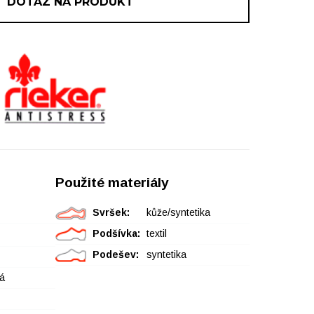
DOTAZ NA PRODUKT
Použité materiály
Svršek:
kůže/syntetika
Podšívka:
textil
Podešev:
syntetika
á