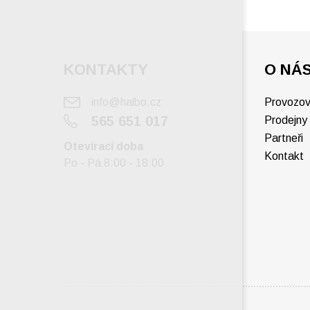
KONTAKTY
O NÁ
info@halbo.cz
Provozov
565 651 017
Prodejny
Partneři
Otevírací doba
Kontakt
Po - Pá 8:00 - 18:00