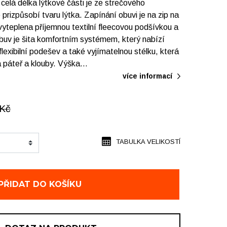
 celá délka lýtkové části je ze strečového
 prizpůsobí tvaru lýtka. Zapínání obuvi je na zip na
 vyteplena příjemnou textilní fleecovou podšívkou a
Obuv je šita komfortním systémem, který nabízí
flexibilní podešev a také vyjímatelnou stélku, která
na páteř a klouby. Výška…
více informací
Kč
TABULKA VELIKOSTÍ
PŘIDAT DO KOŠÍKU