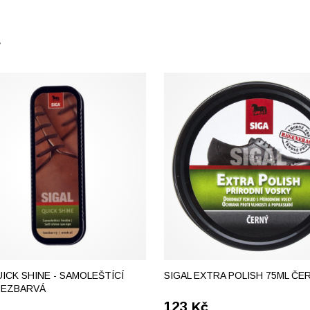
E
UICK SHINE - SAMOLEŠTÍCÍ
SIGAL EXTRA POLISH 75ML ČE
BEZBARVÁ
123
Kč