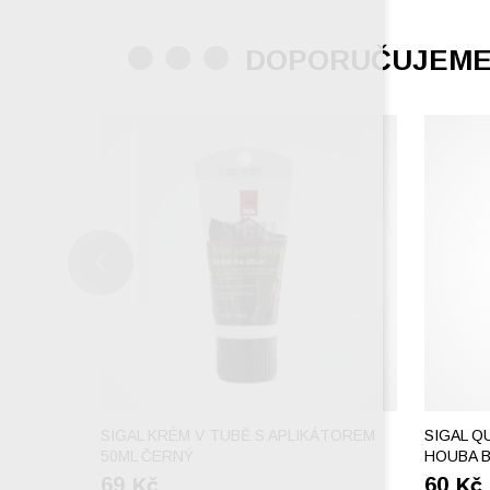
DOPORUČUJEM
SIGAL KRÉM V TUBĚ S APLIKÁTOREM
SIGAL Q
50ML ČERNÝ
HOUBA 
69
Kč
60
Kč