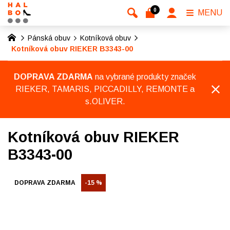
0
MENU
Pánská obuv
Kotníková obuv
Kotníková obuv RIEKER B3343-00
DOPRAVA ZDARMA
na vybrané produkty značek
RIEKER, TAMARIS, PICCADILLY, REMONTE a
s.OLIVER.
Kotníková obuv RIEKER
B3343-00
DOPRAVA ZDARMA
-15 %