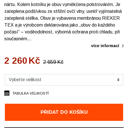
nártu. Kolem kotníku je obuv vyměkčena polstrováním. Je
zateplena podšívkou ze střižní ovčí vlny, uvnitř vyjímatelná
zateplená stélka. Obuv je vybavena membránou RIEKER
TEX a je výrobcem deklarována jako „obuv do každého
počasí“ – voděodolnost, výborná ochrana proti chladu, při
současném…
více informací
2 260
Kč
2 659
Kč
TABULKA VELIKOSTÍ
PŘIDAT DO KOŠÍKU