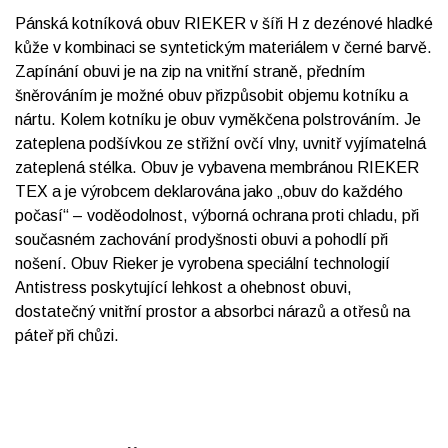
Pánská kotníková obuv RIEKER v šíři H z dezénové hladké
kůže v kombinaci se syntetickým materiálem v černé barvě.
Zapínání obuvi je na zip na vnitřní straně, předním
šněrováním je možné obuv přizpůsobit objemu kotníku a
nártu. Kolem kotníku je obuv vyměkčena polstrováním. Je
zateplena podšívkou ze střižní ovčí vlny, uvnitř vyjímatelná
zateplená stélka. Obuv je vybavena membránou RIEKER
TEX a je výrobcem deklarována jako „obuv do každého
počasí“ – voděodolnost, výborná ochrana proti chladu, při
současném zachování prodyšnosti obuvi a pohodlí při
nošení. Obuv Rieker je vyrobena speciální technologií
Antistress poskytující lehkost a ohebnost obuvi,
dostatečný vnitřní prostor a absorbci nárazů a otřesů na
páteř při chůzi.