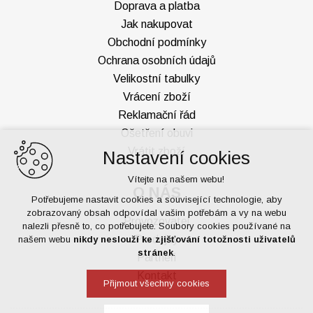
Doprava a platba
Jak nakupovat
Obchodní podmínky
Ochrana osobních údajů
Velikostní tabulky
Vrácení zboží
Reklamační řád
Ošetření obuvi
Vrátit zboží
Nastavení cookies
Vítejte na našem webu!
O NÁS
Potřebujeme nastavit cookies a související technologie, aby
zobrazovaný obsah odpovídal vašim potřebám a vy na webu
Provozovatel
nalezli přesně to, co potřebujete. Soubory cookies používané na
Prodejny
našem webu
nikdy neslouží ke zjišťování totožnosti uživatelů
stránek
.
Partneři
Kontakt
Přijmout všechny cookies