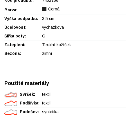
Kód produktu:
7402166
Černá
Barva:
Výška podpatku:
3,5 cm
Účelovost:
vycházková
Šířka boty:
G
Zateplení:
Textilní kožíšek
Sezóna:
zimní
Použité materiály
Svršek:
textil
Podšívka:
textil
Podešev:
syntetika