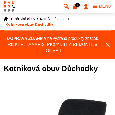
0
MENU
Pánská obuv
Kotníková obuv
Kotníková obuv Důchodky
DOPRAVA ZDARMA
na vybrané produkty značek
RIEKER, TAMARIS, PICCADILLY, REMONTE a
s.OLIVER.
Kotníková obuv Důchodky