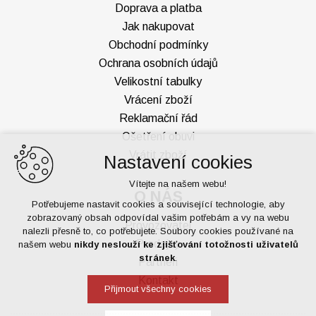
Doprava a platba
Jak nakupovat
Obchodní podmínky
Ochrana osobních údajů
Velikostní tabulky
Vrácení zboží
Reklamační řád
Ošetření obuvi
Vrátit zboží
Nastavení cookies
Vítejte na našem webu!
O NÁS
Potřebujeme nastavit cookies a související technologie, aby
zobrazovaný obsah odpovídal vašim potřebám a vy na webu
Provozovatel
nalezli přesně to, co potřebujete. Soubory cookies používané na
Prodejny
našem webu
nikdy neslouží ke zjišťování totožnosti uživatelů
stránek
.
Partneři
Kontakt
Přijmout všechny cookies