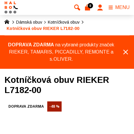
0
MENU
Dámská obuv
Kotníčková obuv
Kotníčková obuv RIEKER L7182-00
DOPRAVA ZDARMA
na vybrané produkty značek
RIEKER, TAMARIS, PICCADILLY, REMONTE a
s.OLIVER.
Kotníčková obuv RIEKER
L7182-00
DOPRAVA ZDARMA
-48 %