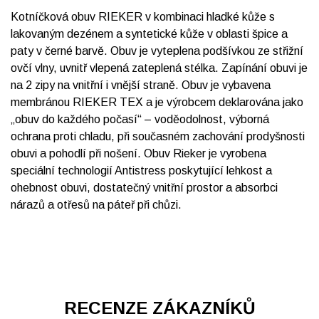
Kotníčková obuv RIEKER v kombinaci hladké kůže s
lakovaným dezénem a syntetické kůže v oblasti špice a
paty v černé barvě. Obuv je vyteplena podšívkou ze střižní
ovčí vlny, uvnitř vlepená zateplená stélka. Zapínání obuvi je
na 2 zipy na vnitřní i vnější straně. Obuv je vybavena
membránou RIEKER TEX a je výrobcem deklarována jako
„obuv do každého počasí“ – voděodolnost, výborná
ochrana proti chladu, při současném zachování prodyšnosti
obuvi a pohodlí při nošení. Obuv Rieker je vyrobena
speciální technologií Antistress poskytující lehkost a
ohebnost obuvi, dostatečný vnitřní prostor a absorbci
nárazů a otřesů na páteř při chůzi.
RECENZE ZÁKAZNÍKŮ