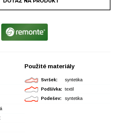
DOTAZ NA PRODUKT
Použité materiály
Svršek:
syntetika
Podšívka:
textil
Podešev:
syntetika
á
E