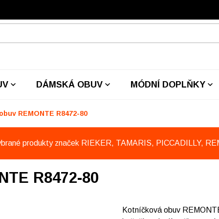
UV
DÁMSKÁ OBUV
MÓDNÍ DOPLŇKY
 obuv REMONTE R8472-80
ybrané produkty značek RIEKER, TAMARIS, PICCADILLY, R
NTE R8472-80
Kotníčková obuv REMONTE z