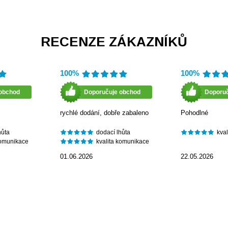
RECENZE ZÁKAZNÍKŮ
100%
100%
obchod
Doporučuje obchod
Doporu
rychlé dodání, dobře zabaleno
Pohodlné
hůta
dodací lhůta
kva
komunikace
kvalita komunikace
01.06.2026
22.05.2026