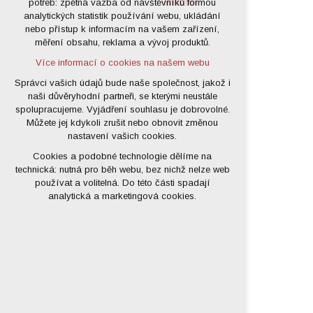
potřeb: zpětná vazba od návštěvníků formou
analytických statistik používání webu, ukládání
udržení kontextu stránek (session):
nebo přístup k informacím na vašem zařízení,
případná přihlášení, volby jazyka, apod.
měření obsahu, reklama a vývoj produktů.
Volitelná cookies
Více informací o cookies na našem webu
analytická pro anonymizované
vyhodnocení návštěvnosti
Správci vašich údajů bude naše společnost, jakož i
naši důvěryhodní partneři, se kterými neustále
marketingová cookies (Google)
spolupracujeme. Vyjádření souhlasu je dobrovolné.
Více informací o cookies na našem webu
Můžete jej kdykoli zrušit nebo obnovit změnou
nastavení vašich cookies.
Cookies a podobné technologie dělíme na
Přijmout všechny cookies
technická: nutná pro běh webu, bez nichž nelze web
používat a volitelná. Do této části spadají
Odmítnout vše
analytická a marketingová cookies.