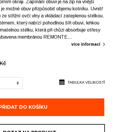
ním okraji. Zapínání obuvi je na zip na vnější
je možné obuv přizpůsobit objemu kotníku. Uvnitř
ze střižní ovčí vlny a vkládací zateplenou stélkou.
témem, který nabízí pohodlnou šíři obuvi, lehkou
ímatelnou stélku, která při chůzi absorbuje otřesy
je vybavena membránou REMONTE…
více informací
Kč
TABULKA VELIKOSTÍ
PŘIDAT DO KOŠÍKU