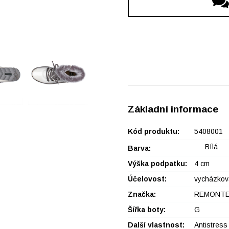
Základní informace
Kód produktu:
5408001
Bílá
Barva:
Výška podpatku:
4 cm
Účelovost:
vycházkov
Značka:
REMONT
Šířka boty:
G
Další vlastnost:
Antistress