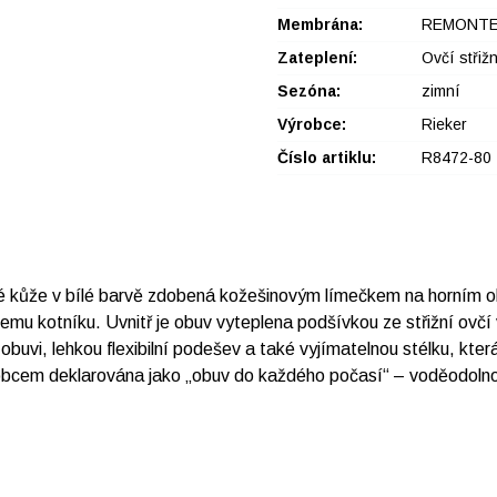
Membrána:
REMONTE
Zateplení:
Ovčí střižn
Sezóna:
zimní
Výrobce:
Rieker
Číslo artiklu:
R8472-80
že v bílé barvě zdobená kožešinovým límečkem na horním okraji
u kotníku. Uvnitř je obuv vyteplena podšívkou ze střižní ovčí v
buvi, lehkou flexibilní podešev a také vyjímatelnou stélku, která
m deklarována jako „obuv do každého počasí“ – voděodolnost