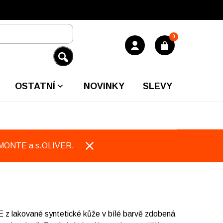
0
OSTATNÍ
NOVINKY
SLEVY
EMONTE a s.OLIVER.
 lakované syntetické kůže v bílé barvě zdobená