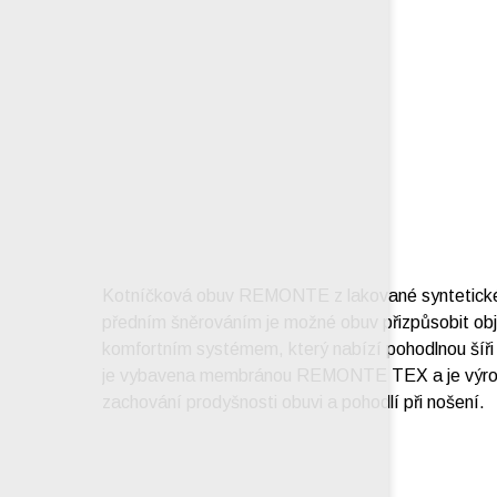
Kotníčková obuv REMONTE z lakované syntetické ků
předním šněrováním je možné obuv přizpůsobit objem
komfortním systémem, který nabízí pohodlnou šíři o
je vybavena membránou REMONTE TEX a je výrobce
zachování prodyšnosti obuvi a pohodlí při nošení.