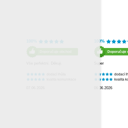
100%
100%
Doporučuje obchod
Doporučuje 
Vše perfektní. Děkuji.
Super
dodací lhůta
dodací l
kvalita komunikace
kvalita 
07.06.2026
06.06.2026