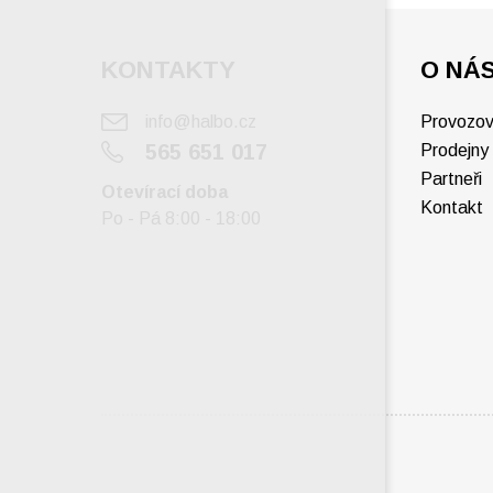
KONTAKTY
O NÁ
info@halbo.cz
Provozov
565 651 017
Prodejny
Partneři
Otevírací doba
Kontakt
Po - Pá 8:00 - 18:00