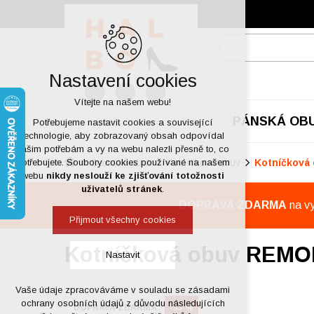
Nastavení cookies
Vítejte na našem webu!
PÁNSKÁ OB
Potřebujeme nastavit cookies a související
technologie, aby zobrazovaný obsah odpovídal
vašim potřebám a vy na webu nalezli přesně to, co
Dámská obuv
Kotníčková obuv
Kotníčková
potřebujete. Soubory cookies používané na našem
webu
nikdy neslouží ke zjišťování totožnosti
uživatelů stránek
.
DOPRAVA ZDARMA
na v
Přijmout všechny cookies
Kotníčková obuv REMO
Nastavit
Vaše údaje zpracováváme v souladu se zásadami
Technická cookies
ochrany osobních údajů z důvodu následujících
DOPRAVA ZDARMA
-33 %
nutná pro provozování webu