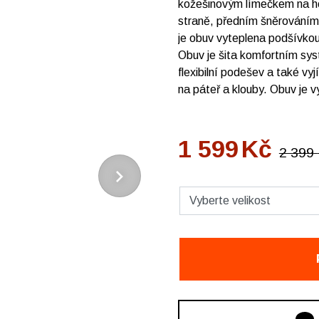
kožešinovým límečkem na hor
straně, předním šněrováním 
je obuv vyteplena podšívkou 
Obuv je šita komfortním sys
flexibilní podešev a také vyj
na páteř a klouby. Obuv 
1 599
Kč
2 399