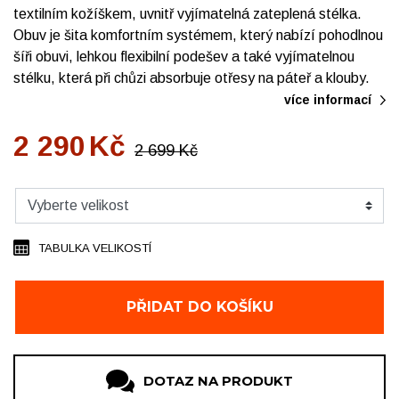
textilním kožíškem, uvnitř vyjímatelná zateplená stélka.
Obuv je šita komfortním systémem, který nabízí pohodlnou
šíři obuvi, lehkou flexibilní podešev a také vyjímatelnou
stélku, která při chůzi absorbuje otřesy na páteř a klouby.
více informací
2 290
Kč
2 699
Kč
TABULKA VELIKOSTÍ
PŘIDAT DO KOŠÍKU
DOTAZ NA PRODUKT