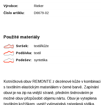
Výrobce:
Rieker
Číslo artiklu:
D6679-02
Použité materiály
Svršek:
textil/kůže
Podšívka:
textil
Podešev:
syntetika
Kotníčková obuv REMONTE z dezénové kůže v kombinaci
s textilním elastickým materiálem v černé barvě. Zapínání
obuvi je na zip na vnější straně, předním šněrováním je
možné obuv přizpůsobit objemu nártu. Obuv je vyteplena
textilním kožíškem, uvnitř vyjímatelná zateplená stélka.