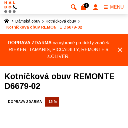
0
MENU
Dámská obuv
Kotníčková obuv
Kotníčková obuv REMONTE D6679-02
DOPRAVA ZDARMA
na vybrané produkty značek
RIEKER, TAMARIS, PICCADILLY, REMONTE a
s.OLIVER.
Kotníčková obuv REMONTE
D6679-02
DOPRAVA ZDARMA
-15 %