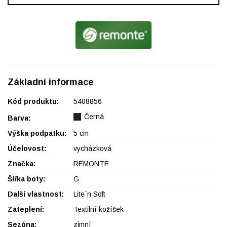
Základní informace
Kód produktu:
5408856
Černá
Barva:
Výška podpatku:
5 cm
Účelovost:
vycházková
Značka:
REMONTE
Šířka boty:
G
Další vlastnost:
Lite´n Soft
Zateplení:
Textilní kožíšek
Sezóna:
zimní