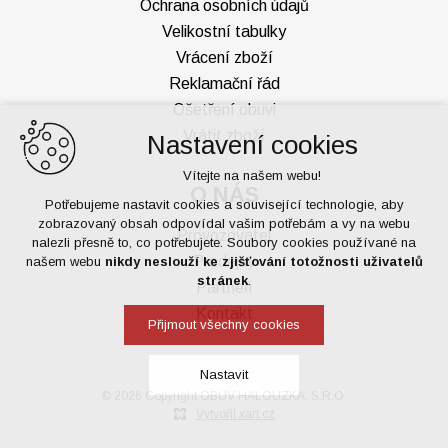
Ochrana osobních údajů
Velikostní tabulky
Vrácení zboží
Reklamační řád
Ošetření obuvi
Vrátit zboží
Nastavení cookies
Vítejte na našem webu!
O NÁS
Potřebujeme nastavit cookies a související technologie, aby
zobrazovaný obsah odpovídal vašim potřebám a vy na webu
Provozovatel
nalezli přesně to, co potřebujete. Soubory cookies používané na
Prodejny
našem webu
nikdy neslouží ke zjišťování totožnosti uživatelů
stránek
.
Partneři
Kontakt
Přijmout všechny cookies
Nastavit
© 2026 Copyright OBUV HALOUZKA, S.R.O.
Vytvořil xart.cz
Technická cookies