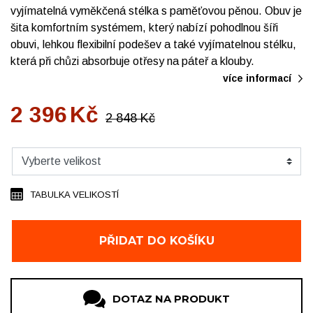
vyjímatelná vyměkčená stélka s paměťovou pěnou. Obuv je
šita komfortním systémem, který nabízí pohodlnou šíři
obuvi, lehkou flexibilní podešev a také vyjímatelnou stélku,
která při chůzi absorbuje otřesy na páteř a klouby.
více informací
2 396
Kč
2 848
Kč
TABULKA VELIKOSTÍ
PŘIDAT DO KOŠÍKU
DOTAZ NA PRODUKT