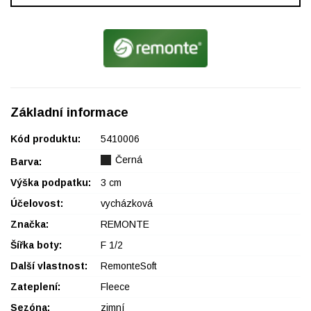
Základní informace
Kód produktu:
5410006
Černá
Barva:
Výška podpatku:
3 cm
Účelovost:
vycházková
Značka:
REMONTE
Šířka boty:
F 1/2
Další vlastnost:
RemonteSoft
Zateplení:
Fleece
Sezóna:
zimní