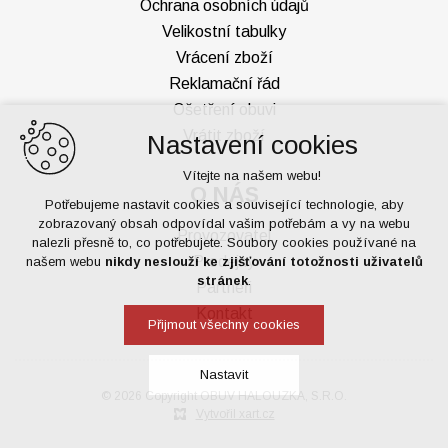
Ochrana osobních údajů
Velikostní tabulky
Vrácení zboží
Reklamační řád
Ošetření obuvi
Vrátit zboží
Nastavení cookies
Vítejte na našem webu!
O NÁS
Potřebujeme nastavit cookies a související technologie, aby
zobrazovaný obsah odpovídal vašim potřebám a vy na webu
Provozovatel
nalezli přesně to, co potřebujete. Soubory cookies používané na
Prodejny
našem webu
nikdy neslouží ke zjišťování totožnosti uživatelů
stránek
.
Partneři
Kontakt
Přijmout všechny cookies
Nastavit
© 2026 Copyright OBUV HALOUZKA, S.R.O.
Vytvořil xart.cz
Technická cookies