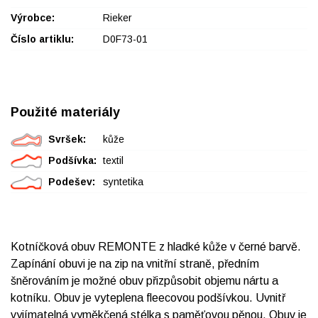
Výrobce:
Rieker
Číslo artiklu:
D0F73-01
Použité materiály
Svršek:
kůže
Podšívka:
textil
Podešev:
syntetika
Kotníčková obuv REMONTE z hladké kůže v černé barvě.
Zapínání obuvi je na zip na vnitřní straně, předním
šněrováním je možné obuv přizpůsobit objemu nártu a
kotníku. Obuv je vyteplena fleecovou podšívkou. Uvnitř
vyjímatelná vyměkčená stélka s paměťovou pěnou. Obuv je