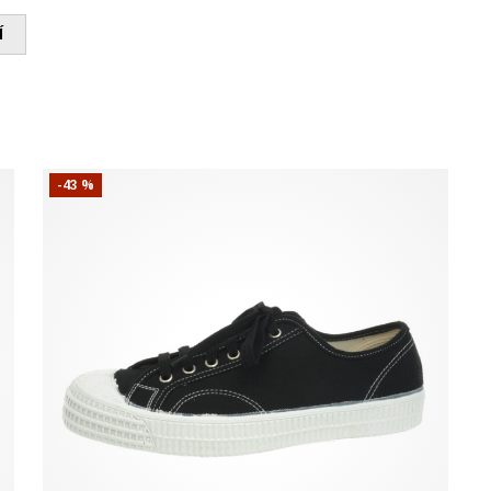
Í
-43 %