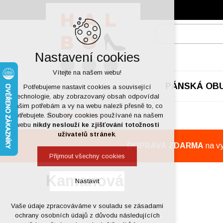
Nastavení cookies
Vítejte na našem webu!
PÁNSKÁ OB
Potřebujeme nastavit cookies a související
technologie, aby zobrazovaný obsah odpovídal
vašim potřebám a vy na webu nalezli přesně to, co
Kamanová
potřebujete. Soubory cookies používané na našem
webu
nikdy neslouží ke zjišťování totožnosti
uživatelů stránek
.
DOPRAVA ZDARMA
na v
Přijmout všechny cookies
Kamanová
Nastavit
Vaše údaje zpracováváme v souladu se zásadami
Technická cookies
ochrany osobních údajů z důvodu následujících
nutná pro provozování webu