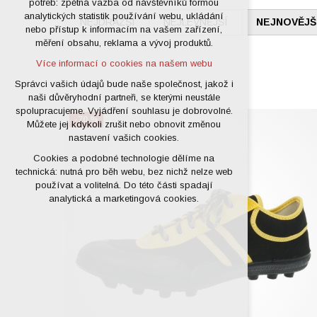
potřeb: zpětná vazba od návštěvníků formou
analytických statistik používání webu, ukládání
udržení kontextu stránek (session):
NEJDRAŽŠÍ
NEJLEVNĚJŠÍ
NEJNOVĚJŠ
nebo přístup k informacím na vašem zařízení,
případná přihlášení, volby jazyka, apod.
měření obsahu, reklama a vývoj produktů.
Volitelná cookies
Více informací o cookies na našem webu
analytická pro anonymizované
vyhodnocení návštěvnosti
Správci vašich údajů bude naše společnost, jakož i
naši důvěryhodní partneři, se kterými neustále
marketingová cookies (Google)
spolupracujeme. Vyjádření souhlasu je dobrovolné.
Více informací o cookies na našem webu
-70 %
Můžete jej kdykoli zrušit nebo obnovit změnou
nastavení vašich cookies.
Cookies a podobné technologie dělíme na
Přijmout všechny cookies
technická: nutná pro běh webu, bez nichž nelze web
používat a volitelná. Do této části spadají
Odmítnout vše
analytická a marketingová cookies.