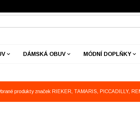
UV
DÁMSKÁ OBUV
MÓDNÍ DOPLŇKY
ybrané produkty značek RIEKER, TAMARIS, PICCADILLY, R