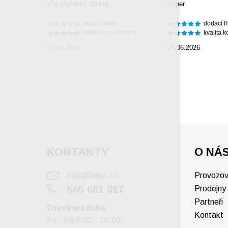
Vše perfektní. Děkuji.
Super
dodací lhůta
dodací l
kvalita komunikace
kvalita 
07.06.2026
06.06.2026
KONTAKTY
O NÁ
info@halbo.cz
Provozov
565 651 017
Prodejny
Partneři
Otevírací doba
Kontakt
Po - Pá 8:00 - 18:00