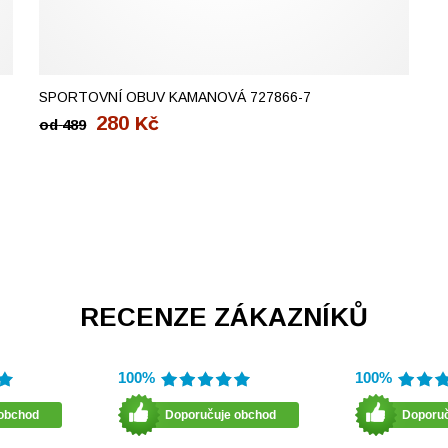
35
39
SPORTOVNÍ OBUV KAMANOVÁ 727866-7
280
Kč
od
489
RECENZE ZÁKAZNÍKŮ
100%
100%
obchod
Doporučuje obchod
Doporu