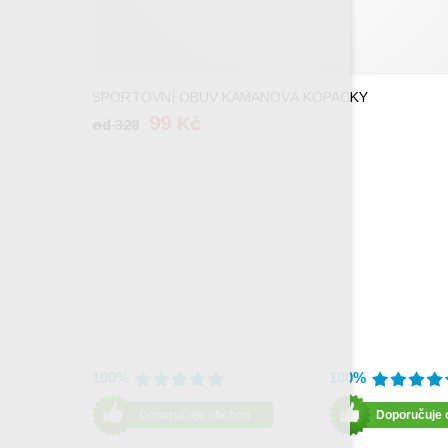
37
38
SPORTOVNÍ OBUV KAMANOVÁ KOPACKY
99
Kč
od
328
100%
100%
Doporučuje obchod
Doporučuje 