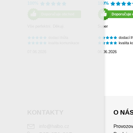
100%
100%
Doporučuje obchod
Doporučuje 
Vše perfektní. Děkuji.
Super
dodací lhůta
dodací l
kvalita komunikace
kvalita 
07.06.2026
06.06.2026
KONTAKTY
O NÁ
info@halbo.cz
Provozov