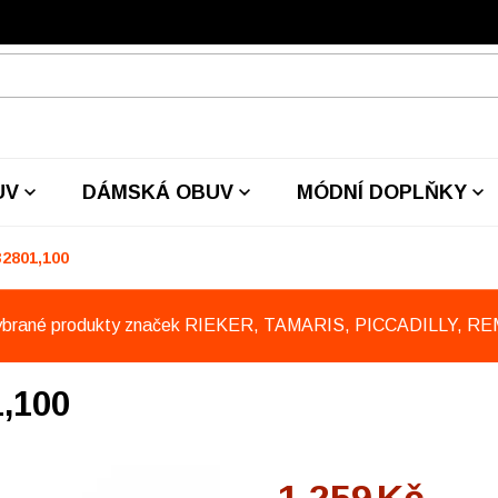
UV
DÁMSKÁ OBUV
MÓDNÍ DOPLŇKY
2801,100
ybrané produkty značek RIEKER, TAMARIS, PICCADILLY, R
,100