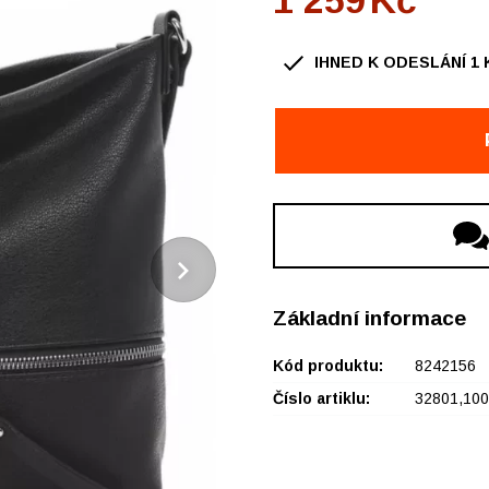
1 259
Kč
IHNED K ODESLÁNÍ
1
OBUV Ždár, OC Convent
Základní informace
Kód produktu:
8242156
Číslo artiklu:
32801,100