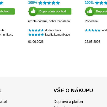
100%
100%
obchod
Doporučuje obchod
Doporu
rychlé dodání, dobře zabaleno
Pohodlné
hůta
dodací lhůta
kva
komunikace
kvalita komunikace
01.06.2026
22.05.2026
S
VŠE O NÁKUPU
atel
Doprava a platba