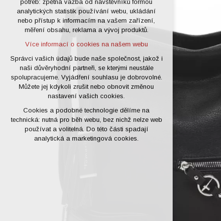
potřeb: zpětná vazba od návštěvníků formou
analytických statistik používání webu, ukládání
udržení kontextu stránek (session):
nebo přístup k informacím na vašem zařízení,
případná přihlášení, volby jazyka, apod.
měření obsahu, reklama a vývoj produktů.
Volitelná cookies
Více informací o cookies na našem webu
analytická pro anonymizované
vyhodnocení návštěvnosti
Správci vašich údajů bude naše společnost, jakož i
naši důvěryhodní partneři, se kterými neustále
marketingová cookies (Google)
spolupracujeme. Vyjádření souhlasu je dobrovolné.
Více informací o cookies na našem webu
Můžete jej kdykoli zrušit nebo obnovit změnou
nastavení vašich cookies.
Cookies a podobné technologie dělíme na
Přijmout všechny cookies
technická: nutná pro běh webu, bez nichž nelze web
používat a volitelná. Do této části spadají
Odmítnout vše
analytická a marketingová cookies.