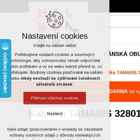
Nastavení cookies
Vítejte na našem webu!
PÁNSKÁ OB
Potřebujeme nastavit cookies a související
technologie, aby zobrazovaný obsah odpovídal
vašim potřebám a vy na webu nalezli přesně to, co
Módní doplňky
Kabelky
Kabelka TAMARIS 3
potřebujete. Soubory cookies používané na našem
webu
nikdy neslouží ke zjišťování totožnosti
uživatelů stránek
.
DOPRAVA ZDARMA
na v
Přijmout všechny cookies
Kabelka TAMARIS 32801
Nastavit
Vaše údaje zpracováváme v souladu se zásadami
Technická cookies
ochrany osobních údajů z důvodu následujících
nutná pro provozování webu