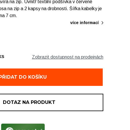
írá na zip. Uvnitř textilní podšívka v červené
psa na zip a 2 kapsy na drobnosti. Šířka kabelky je
dna 7 cm.
více informací
KS
Zobrazit dostupnost na prodejnách
1 ks
1 ks
PŘIDAT DO KOŠÍKU
ě
1 ks
DOTAZ NA PRODUKT