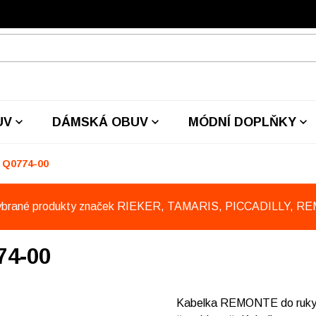
UV
DÁMSKÁ OBUV
MÓDNÍ DOPLŇKY
 Q0774-00
ybrané produkty značek RIEKER, TAMARIS, PICCADILLY, R
74-00
Kabelka REMONTE do ruky i