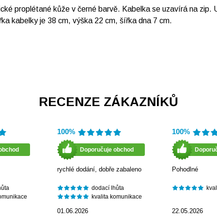
 proplétané kůže v černé barvě. Kabelka se uzavírá na zip. Uvn
řka kabelky je 38 cm, výška 22 cm, šířka dna 7 cm.
RECENZE ZÁKAZNÍKŮ
100%
100%
obchod
Doporučuje obchod
Doporu
rychlé dodání, dobře zabaleno
Pohodlné
hůta
dodací lhůta
kva
komunikace
kvalita komunikace
01.06.2026
22.05.2026