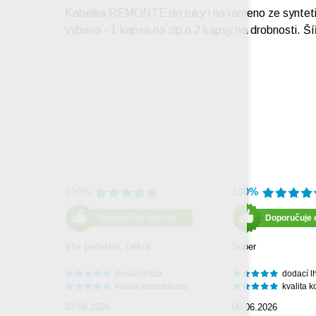
Kabelka REMONTE do ruky i na rameno ze syntetické
výbava - 1 kapsa na zip a 2 kapsy na drobnosti. Ší
100%
100%
Doporučuje obchod
Doporučuje 
Vše perfektní. Děkuji.
Super
dodací lhůta
dodací l
kvalita komunikace
kvalita 
07.06.2026
06.06.2026