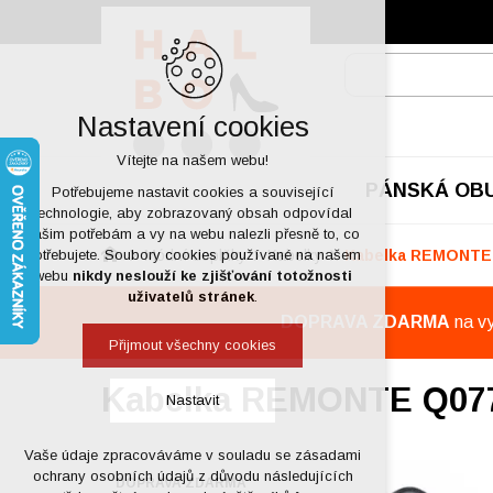
Nastavení cookies
Vítejte na našem webu!
PÁNSKÁ OB
Potřebujeme nastavit cookies a související
technologie, aby zobrazovaný obsah odpovídal
vašim potřebám a vy na webu nalezli přesně to, co
Módní doplňky
Kabelky
Kabelka REMONTE
potřebujete. Soubory cookies používané na našem
webu
nikdy neslouží ke zjišťování totožnosti
uživatelů stránek
.
DOPRAVA ZDARMA
na v
Přijmout všechny cookies
Kabelka REMONTE Q07
Nastavit
Vaše údaje zpracováváme v souladu se zásadami
Technická cookies
ochrany osobních údajů z důvodu následujících
DOPRAVA ZDARMA
nutná pro provozování webu