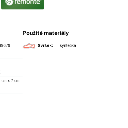
Použité materiály
89679
Svršek:
syntetika
E
 cm x 7 cm