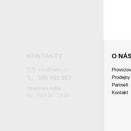
KONTAKTY
O NÁ
info@halbo.cz
Provozov
565 651 017
Prodejny
Partneři
Otevírací doba
Kontakt
Po - Pá 8:00 - 18:00