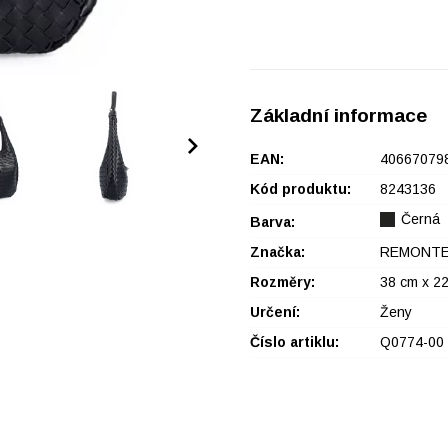
Základní informace
EAN:
40667079
Kód produktu:
8243136
Černá
Barva:
Značka:
REMONT
Rozměry:
38 cm x 22
Určení:
Ženy
Číslo artiklu:
Q0774-00