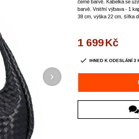
černé barvě. Kabelka se uzav
barvě. Vnitřní výbava - 1 ka
38 cm, výška 22 cm, šířka 
1 699
Kč
IHNED K ODESLÁNÍ
3
OBUV Ždár, Chelčického
OBUV Ždár, OC Convent
OBUV Nové Město na Morav