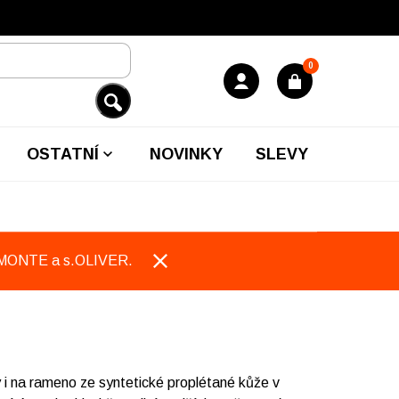
0
OSTATNÍ
NOVINKY
SLEVY
EMONTE a s.OLIVER.
 na rameno ze syntetické proplétané kůže v