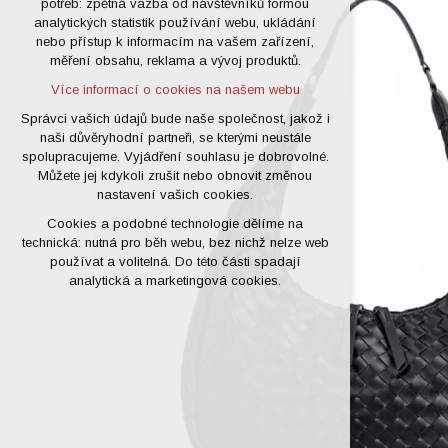
potřeb: zpětná vazba od návštěvníků formou
analytických statistik používání webu, ukládání
udržení kontextu stránek (session):
nebo přístup k informacím na vašem zařízení,
případná přihlášení, volby jazyka, apod.
měření obsahu, reklama a vývoj produktů.
Volitelná cookies
Více informací o cookies na našem webu
analytická pro anonymizované
vyhodnocení návštěvnosti
Správci vašich údajů bude naše společnost, jakož i
naši důvěryhodní partneři, se kterými neustále
marketingová cookies (Google)
spolupracujeme. Vyjádření souhlasu je dobrovolné.
Více informací o cookies na našem webu
Můžete jej kdykoli zrušit nebo obnovit změnou
nastavení vašich cookies.
Cookies a podobné technologie dělíme na
Přijmout všechny cookies
technická: nutná pro běh webu, bez nichž nelze web
používat a volitelná. Do této části spadají
Odmítnout vše
analytická a marketingová cookies.