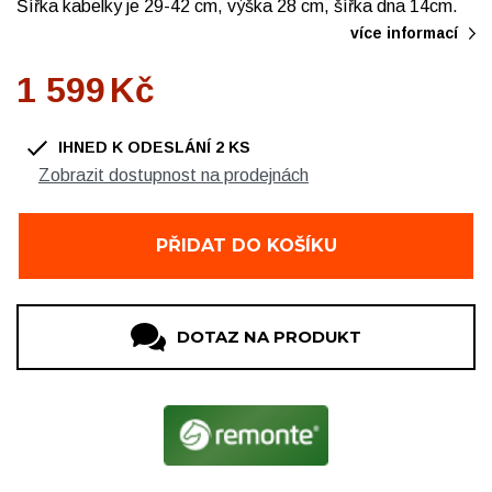
Šířka kabelky je 29-42 cm, výška 28 cm, šířka dna 14cm.
více informací
1 599
Kč
IHNED K ODESLÁNÍ
2
KS
Zobrazit dostupnost na prodejnách
OBUV Ždár, Chelčického
1 ks
OBUV Nové Město na Moravě
1 ks
PŘIDAT DO KOŠÍKU
DOTAZ NA PRODUKT