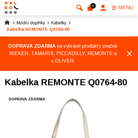
0
MENU
Módní doplňky
Kabelky
Kabelka REMONTE Q0764-80
DOPRAVA ZDARMA
na vybrané produkty značek
RIEKER, TAMARIS, PICCADILLY, REMONTE a
s.OLIVER.
Kabelka REMONTE Q0764-80
DOPRAVA ZDARMA